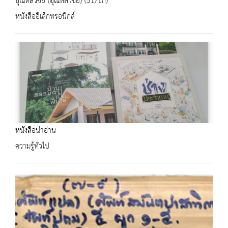
อุณฺหิสวิชย (อุณหิสวิชัย) (51/1ก)
หนังสืออิเล็กทรอนิกส์
หนังสือน่าอ่าน
ความรู้ทั่วไป