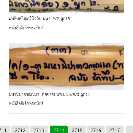
เภสัชชขันธกวินิจฉัย นพ.บ.9/2 ผูก15
หนังสืออิเล็กทรอนิกส์
มหานิปาตวณฺณนา (ทศชาติ) นพ.บ.33/ค/3 ผูก11
หนังสืออิเล็กทรอนิกส์
711
2712
2713
2714
2715
2716
2717
...