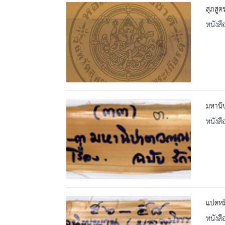
สุภสูต
หนังสื
มหานิ
หนังสื
แปดหมื
หนังสื