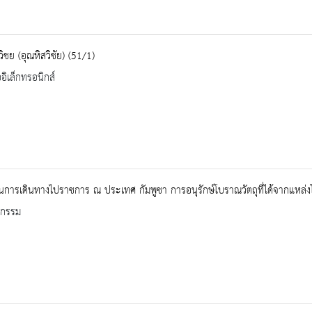
วิชย (อุณหิสวิชัย) (51/1)
ออิเล็กทรอนิกส์
นการเดินทางไปราชการ ณ ประเทศ กัมพูชา การอนุรักษ์โบราณวัตถุที่ได้จากแหล
จกรรม