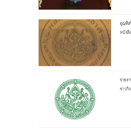
อุณฺหิส
หนังสื
รายงา
ข่าวกิ