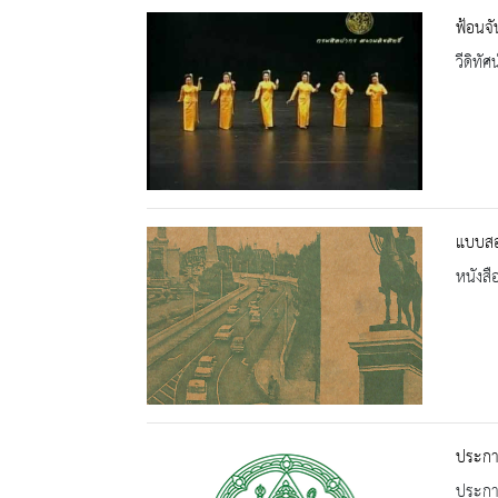
ฟ้อนจ
วีดิทัศน
แบบสอน
หนังสื
ประกาศ
ประกาศ