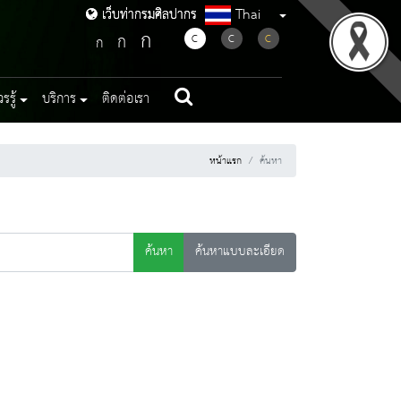
Thai
เว็บท่ากรมศิลปากร
เว็บท่ากรมศิลปากร
ก
ก
C
C
C
ก
รู้
บริการ
ติดต่อเรา
หน้าแรก
ค้นหา
ค้นหา
ค้นหาแบบละเอียด