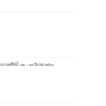
่งโบราณคดีใต้น้ำ ๑๑ – ๑๔ มีนาคม ๒๕๖๐