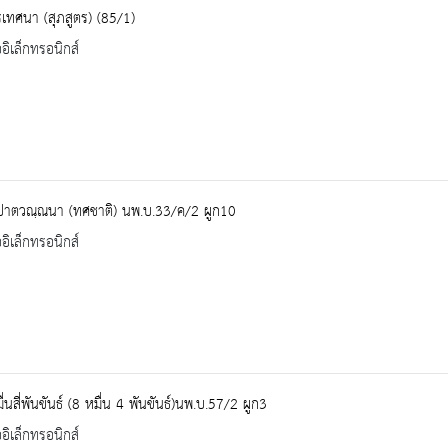
รเทศนา (สุภสูตร) (85/1)
ออิเล็กทรอนิกส์
ปาตวณฺณนา (ทศชาติ) นพ.บ.33/ค/2 ผูก10
ออิเล็กทรอนิกส์
่นสี่พันขันธ์ (8 หมื่น 4 พันขันธ์)นพ.บ.57/2 ผูก3
ออิเล็กทรอนิกส์