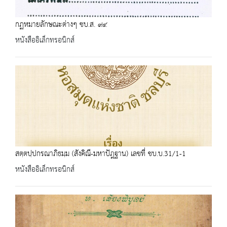
กฏหมายลักษณะต่างๆ ชบ.ส. ๙๔
หนังสืออิเล็กทรอนิกส์
สตฺตปฺปกรณาภิธมฺม (สังคิณี-มหาปัฎฐาน) เลขที่ ชบ.บ.31/1-1
หนังสืออิเล็กทรอนิกส์