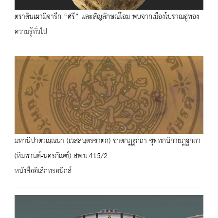
ตราดินเผามีจารึก “ศรี” และสัญลักษณ์โอม พบจากเมืองโบราณอู่ทอง
ความรู้ทั่วไป
มหานิปาตวณฺณนา (เวสฺสนฺตรชาตก) ชาตกฏฐกถา ขุทฺทกนิกายฏฐกถา
(หิมพานต์-นครกัณฑ์) สพ.บ.415/2
หนังสืออิเล็กทรอนิกส์