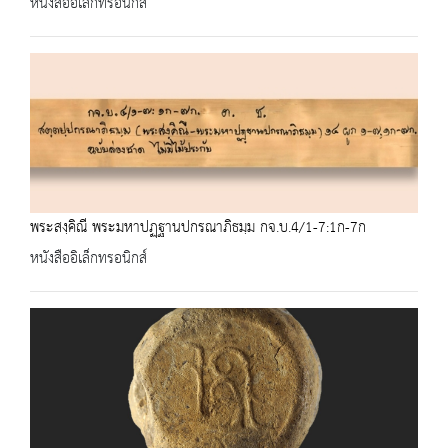
หนังสืออิเล็กทรอนิกส์
พระสงฺคิณี พระมหาปฏฺฐานปกรณาภิธมฺม กจ.บ.4/1-7:1ก-7ก
หนังสืออิเล็กทรอนิกส์