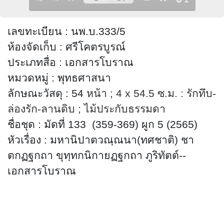
เลขทะเบียน
:
นพ.บ.333/5
ห้องจัดเก็บ
:
ศรีโคตรบูรณ์
ประเภทสื่อ
:
เอกสารโบราณ
หมวดหมู่
:
พุทธศาสนา
ลักษณะวัสดุ
: 54
หน้า
; 4 x 54.5
ซ.ม. : รักทึบ-
ล่องรัก-ลานดิบ
; ไม้
ประกับธรรมดา
ชื่อชุด
:
มัดที่ 133 (359-369)
ผูก 5 (2565)
หัวเรื่อง
:
มหานิปาตวณฺณนา(ทศชาติ) ชา
ตกฏฐกถา ขุทฺทกนิกายฏฐกถา ภูริทัตต์
-
-
เอกสารโบราณ
คัมภีร์ใบลาน
พุทธศาสนา
อักษร
: ธรรมอีสาน