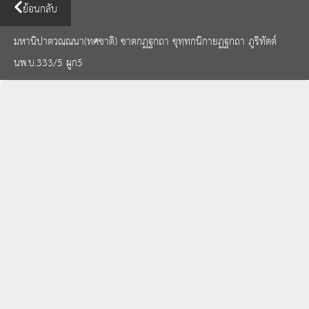
ย้อนกลับ
มหานิปาตวณฺณนา(ทศชาติ) ชาตกฏฐกถา ขุทฺทกนิกายฏฐกถา ภูริทัตต์
นพ.บ.333/5 ผูก5