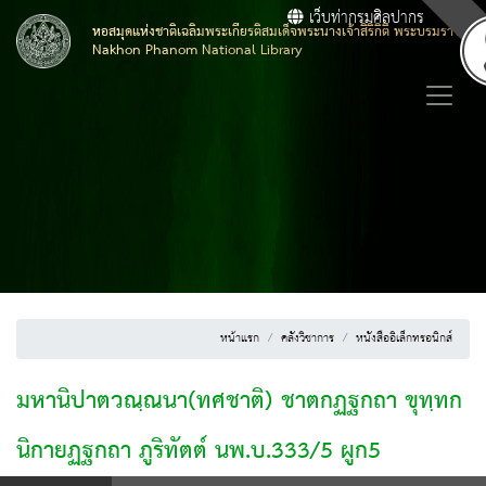
เว็บท่ากรมศิลปากร
หอสมุดแห่งชาติเฉลิมพระเกียรติสมเด็จพระนางเจ้าสิริกิติ์ พระบรมราชิน
Nakhon Phanom National Library
หน้าแรก
คลังวิชาการ
หนังสืออิเล็กทรอนิกส์
มหานิปาตวณฺณนา(ทศชาติ) ชาตกฏฐกถา ขุทฺทก
นิกายฏฐกถา ภูริทัตต์ นพ.บ.333/5 ผูก5