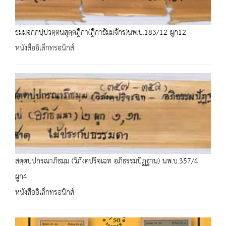
ธมฺมจกฺกปฺปวตฺตนสุตฺตฎีกา(ฎีกาธัมมจักร)นพ.บ.183/12 ผูก12
หนังสืออิเล็กทรอนิกส์
สตฺตปฺปกรณาภิธมฺม (วิภังคปริจเฉท อภิธรรมปัฏฐาน) นพ.บ.357/4
ผูก4
หนังสืออิเล็กทรอนิกส์