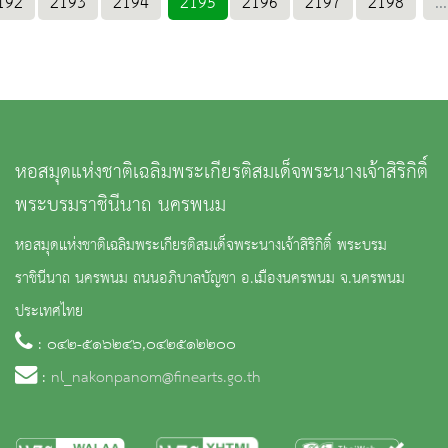
192
2193
2194
2195
2196
2197
2198
...
หอสมุดแห่งชาติเฉลิมพระเกียรติสมเด็จพระนางเจ้าสิริกิติ์
พระบรมราชินีนาถ นครพนม
หอสมุดแห่งชาติเฉลิมพระเกียรติสมเด็จพระนางเจ้าสิริกิติ์ พระบรม
ราชินีนาถ นครพนม ถนนอภิบาลบัญชา อ.เมืองนครพนม จ.นครพนม
ประเทศไทย
: ๐๔๒-๕๑๖๒๔๖,๐๔๒๕๑๒๒๐๐
:
nl_nakonpanom@finearts.go.th