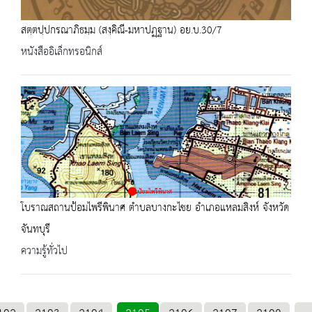
สตฺตปฺปกรณาภิธมฺม (สงฺคิณี-มหาปฏฺฐาน) อย.บ.30/7
หนังสืออิเล็กทรอนิกส์
โบราณสถานป้อมไพรีพินาศ ตำบลบางกะไชย อำเภอแหลมสิงห์ จังหวัด
จันทบุรี
ความรู้ทั่วไป