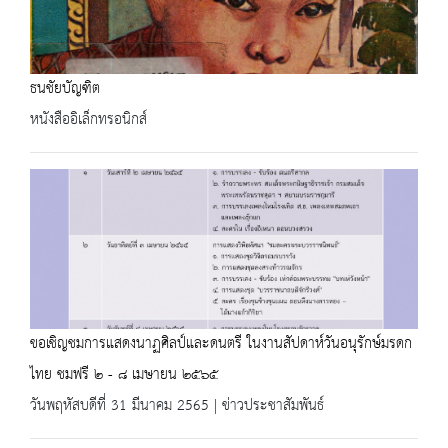
ธนชัยบัญฑิต
หนังสืออิเล็กทรอนิกส์
ขอเชิญชมการแสดงนาฏศิลป์และดนตรี ในงานสัปดาห์วันอนุรักษ์มรดก
ไทย ชมฟรี ๒ - ๘ เมษายน ๒๕๖๕
วันพฤหัสบดีที่ 31 มีนาคม 2565 | ข่าวประชาสัมพันธ์