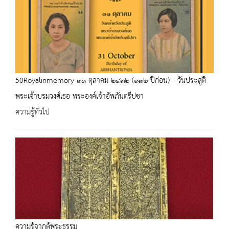
50Royalinmemory ๓๑ ตุลาคม ๒๔๓๒ (๑๓๒ ปีก่อน) - วันประสูติ
พระเจ้าบรมวงศ์เธอ พระองค์เจ้าอัพภันตรีปชา
ความรู้ทั่วไป
ความรู้จากตู้พระธรรม