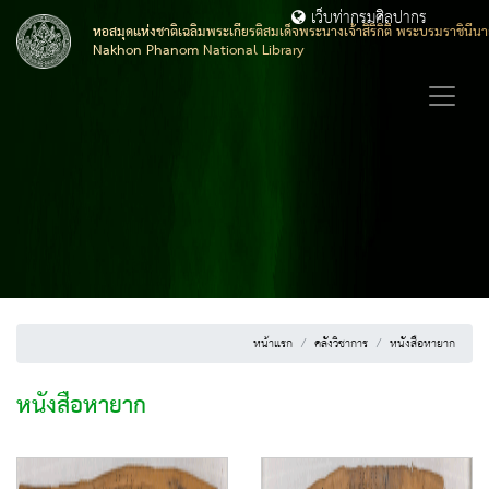
เว็บท่ากรมศิลปากร
หอสมุดแห่งชาติเฉลิมพระเกียรติสมเด็จพระนางเจ้าสิริกิติ์ พระบรมราชิน
Nakhon Phanom National Library
หน้าแรก
คลังวิชาการ
หนังสือหายาก
หนังสือหายาก