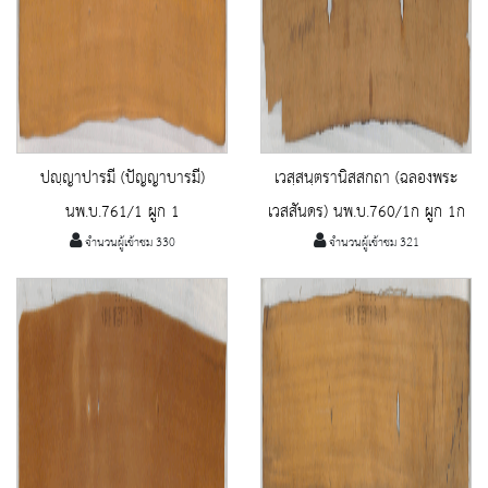
ปญฺญาปารมี (ปัญญาบารมี)
เวสฺสนฺตรานิสสกถา (ฉลองพระ
นพ.บ.761/1 ผูก 1
เวสสันดร) นพ.บ.760/1ก ผูก 1ก
จำนวนผู้เข้าชม 330
จำนวนผู้เข้าชม 321