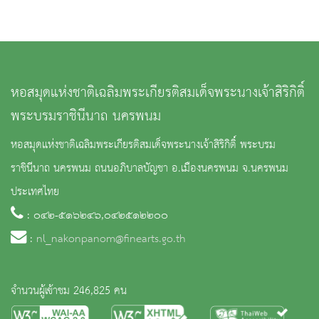
หอสมุดแห่งชาติเฉลิมพระเกียรติสมเด็จพระนางเจ้าสิริกิติ์
พระบรมราชินีนาถ นครพนม
หอสมุดแห่งชาติเฉลิมพระเกียรติสมเด็จพระนางเจ้าสิริกิติ์ พระบรม
ราชินีนาถ นครพนม ถนนอภิบาลบัญชา อ.เมืองนครพนม จ.นครพนม
ประเทศไทย
: ๐๔๒-๕๑๖๒๔๖,๐๔๒๕๑๒๒๐๐
:
nl_nakonpanom@finearts.go.th
จำนวนผู้เข้าชม 246,825 คน