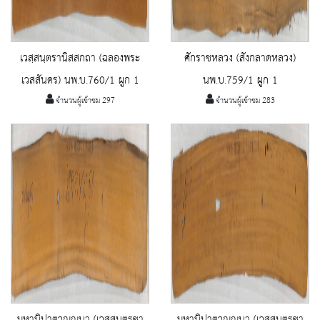
เวสฺสนฺตรานิสสกถา (ฉลองพระ
ศักราชหลวง (สังกลาดหลวง)
เวสสันดร) นพ.บ.760/1 ผูก 1
นพ.บ.759/1 ผูก 1
จำนวนผู้เข้าชม 297
จำนวนผู้เข้าชม 283