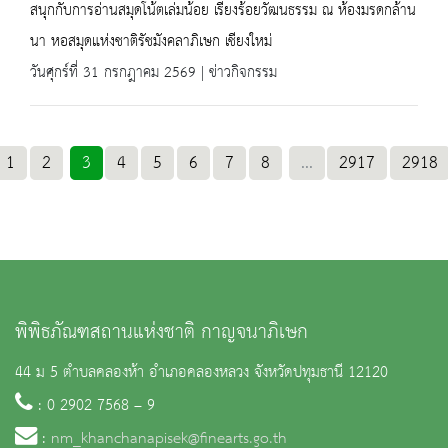
สนุกกับการอ่านสมุดโน้ตเล่มน้อย เรียงร้อยวัฒนธรรม ณ ห้องมรดกล้าน
นา หอสมุดแห่งชาติรัชมังคลาภิเษก เชียงใหม่
วันศุกร์ที่ 31 กรกฎาคม 2569 | ข่าวกิจกรรม
1
2
3
4
5
6
7
8
...
2917
2918
พิพิธภัณฑสถานแห่งชาติ กาญจนาภิเษก
44 ม 5 ตำบลคลองห้า อำเภอคลองหลวง จังหวัดปทุมธานี 12120
: 0 2902 7568 – 9
:
nm_khanchanapisek@finearts.go.th