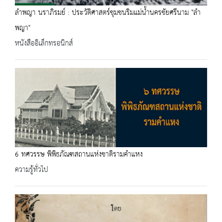
ลำพญา นราภิรมย์ : ประวัติศาสตร์ชุมชนริมแม่น้ำนครชัยศรีนาม "ลำ
พญา"
หนังสืออิเล็กทรอนิกส์
6 ทศวรรษ พิพิธภัณฑสถานแห่งชาติรามคำแหง
ความรู้ทั่วไป