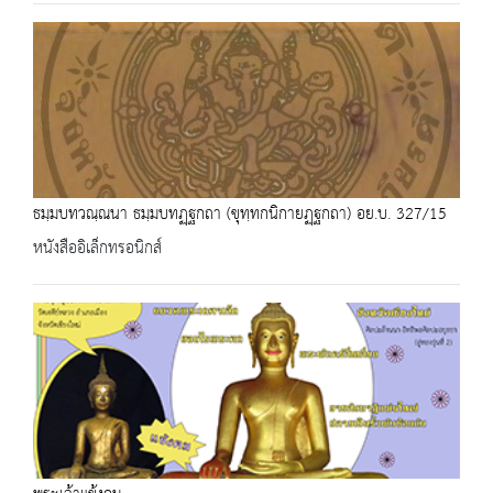
ธมฺมบทวณฺณนา ธมฺมบทฏฺฐกถา (ขุทฺทกนิกายฏฺฐกถา) อย.บ. 327/15
หนังสืออิเล็กทรอนิกส์