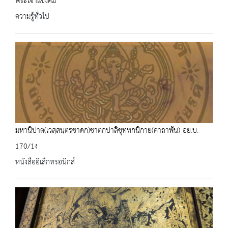
พระเจ้าแข้งคม
ความรู้ทั่วไป
มหานิปาต(เวสฺสนฺตรชาดก)ชาตกปาลิขุทฺทกนิกาย(คาถาพัน) อย.บ.
170/1ง
หนังสืออิเล็กทรอนิกส์