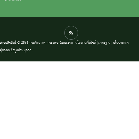
สงวนลิขสิทธิ์ © 2563 กรมศิลปากร. กระทรวงวัฒนธรรม -
นโยบายเว็บไซต์
|
มาตรฐาน
|
นโยบายการ
คุ้มครองข้อมูลส่วนบุคคล