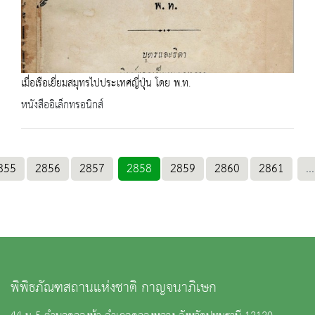
เมื่อเรือเยี่ยมสมุทรไปประเทศญี่ปุ่น โดย พ.ท.
หนังสืออิเล็กทรอนิกส์
855
2856
2857
2858
2859
2860
2861
...
พิพิธภัณฑสถานแห่งชาติ กาญจนาภิเษก