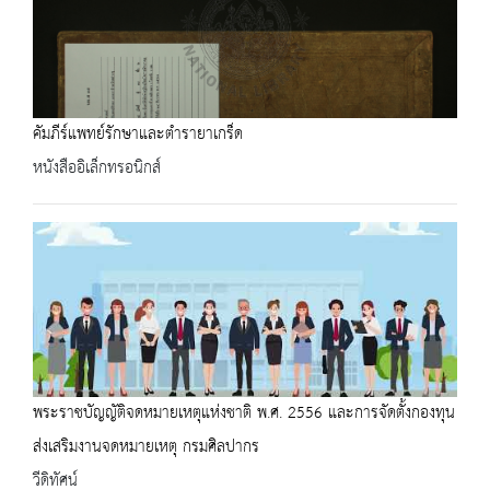
คัมภีร์แพทย์รักษาและตำรายาเกร็ด
หนังสืออิเล็กทรอนิกส์
พระราชบัญญัติจดหมายเหตุแห่งชาติ พ.ศ. 2556 และการจัดตั้งกองทุน
ส่งเสริมงานจดหมายเหตุ กรมศิลปากร
วีดิทัศน์