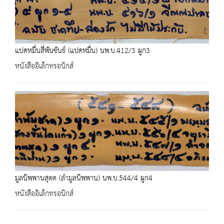
แปดหมื่นสี่พันขันธ์ (แปดหมื่น) นพ.บ.412/3 ผูก3
หนังสืออิเล็กทรอนิกส์
มูลนิพฺพานสุตฺต (ลำมูลนิพพาน) นพ.บ.544/4 ผูก4
หนังสืออิเล็กทรอนิกส์