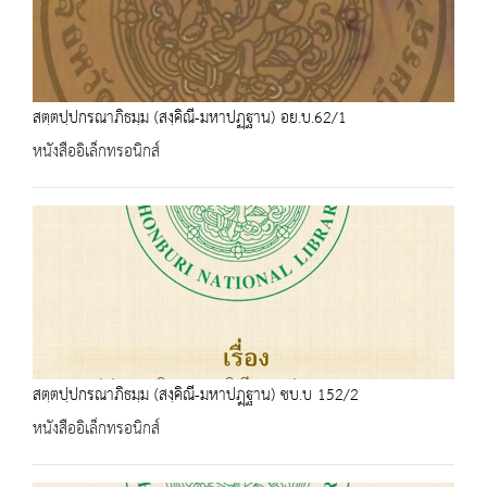
สตฺตปฺปกรณาภิธมฺม (สงฺคิณี-มหาปฏฺฐาน) อย.บ.62/1
หนังสืออิเล็กทรอนิกส์
สตฺตปฺปกรณาภิธมฺม (สงฺคิณี-มหาปฎฺฐาน) ชบ.บ 152/2
หนังสืออิเล็กทรอนิกส์