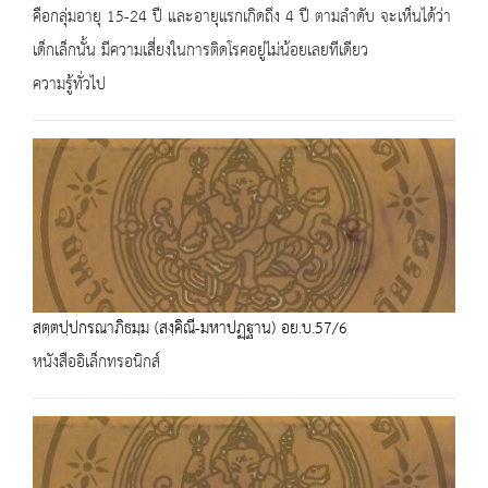
คือกลุ่มอายุ 15-24 ปี และอายุแรกเกิดถึง 4 ปี ตามลำดับ จะเห็นได้ว่า
เด็กเล็กนั้น มีความเสี่ยงในการติดโรคอยู่ไม่น้อยเลยทีเดียว
ความรู้ทั่วไป
สตฺตปฺปกรณาภิธมฺม (สงฺคิณี-มหาปฏฺฐาน) อย.บ.57/6
หนังสืออิเล็กทรอนิกส์