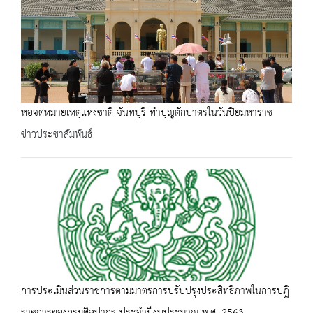
หอจดหมายเหตุแห่งชาติ จันทบุรี ทำบุญตักบาตรในวันปิยมหาราช
ข่าวประชาสัมพันธ์
การประเมินส่วนราชการตามมาตรการปรับปรุงประสิทธิภาพในการปฏฺิ
ราชการของกรมศิลปากร ประจำปีงบประมาณ พ.ศ. 2563