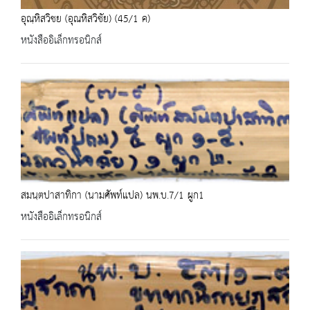
อุณฺหิสวิชย (อุณหิสวิชัย) (45/1 ค)
หนังสืออิเล็กทรอนิกส์
สมนฺตปาสาทิกา (นามศัพท์แปล) นพ.บ.7/1 ผูก1
หนังสืออิเล็กทรอนิกส์