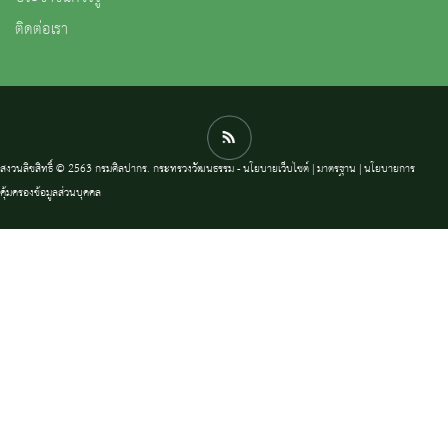
ติดต่อเรา
สงวนลิขสิทธิ์ © 2563 กรมศิลปากร. กระทรวงวัฒนธรรม -
นโยบายเว็บไซต์
|
มาตรฐาน
|
นโยบายการ
คุ้มครองข้อมูลส่วนบุคคล