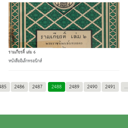
รามเกียรติ์ เล่ม 6
หนังสืออิเล็กทรอนิกส์
485
2486
2487
2488
2489
2490
2491
...