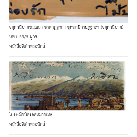
จตุกฺกนิปาตวณฺณนา ชาตกฏฐกถา ขุทฺทกนิกายฏฐกถา (จตุกฺกนิบาต)
นพ.บ.53/5 ผูก5
หนังสืออิเล็กทรอนิกส์
ไปรษณียบัตรจดหมายเหตุ
หนังสืออิเล็กทรอนิกส์