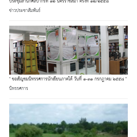
ประชุมสำนักศิลปากรที่ ๑๒ นครราชสีมา ครั้งที่ ๑๒/๒๕๕๘
ข่าวประชาสัมพันธ์
" ขอเชิญชมนิทรรศการนักเขียนภาคใต้ วันที่ ๑-๓๑ กรกฎาคม ๒๕๕๘ "
นิทรรศการ