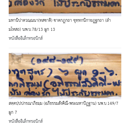
มหานิปาตวณฺณนา(ทสชาติ) ชาตกฎฺกถา ขุทฺทกนิกายฎฺฐกถา (ลำ
มโหสถ) นพ.บ.78/13 ผูก 13
หนังสืออิเล็กทรอนิกส์
สตฺตปฺปปกรณาภิธมฺม (อภิธรรมสังคิณี-พระมหาปัฎฐาน) นพ.บ.149/7
ผูก 7
หนังสืออิเล็กทรอนิกส์