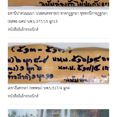
มหานิปาตวณฺณนา (เวสฺสนฺตรชาตก) ชาตกฏฐกถา ขุทฺทกนิกายฏฐกถา
(ทสพร-นคร) นพ.บ.377/15 ผูก15
หนังสืออิเล็กทรอนิกส์
เถราภิเสกกถา (หดพระ) นพ.บ.517/4 ผูก4
หนังสืออิเล็กทรอนิกส์