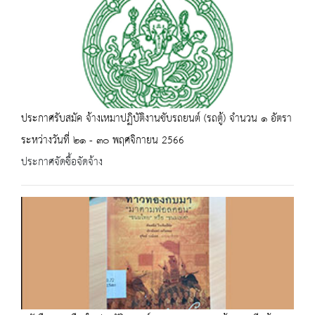
ประกาศรับสมัค จ้างเหมาปฏิบัติงานขับรถยนต์ (รถตู้) จำนวน ๑ อัตรา
ระหว่างวันที่ ๒๑ - ๓๐ พฤศจิกายน 2566
ประกาศจัดซื้อจัดจ้าง