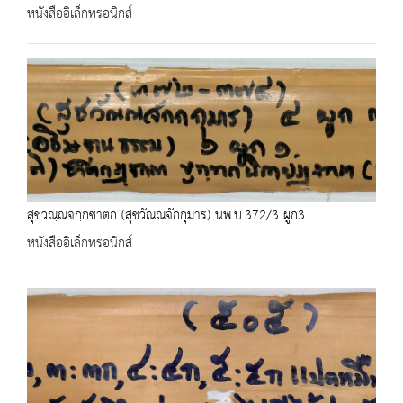
หนังสืออิเล็กทรอนิกส์
สุชวณฺณจกฺกชาตก (สุชวัณณจักกุมาร) นพ.บ.372/3 ผูก3
หนังสืออิเล็กทรอนิกส์