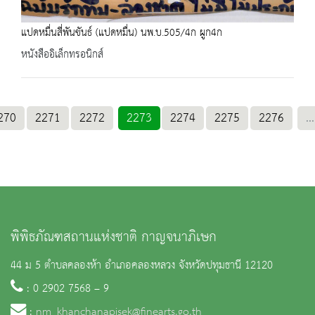
แปดหมื่นสี่พันขันธ์ (แปดหมื่น) นพ.บ.505/4ก ผูก4ก
หนังสืออิเล็กทรอนิกส์
270
2271
2272
2273
2274
2275
2276
...
พิพิธภัณฑสถานแห่งชาติ กาญจนาภิเษก
44 ม 5 ตำบลคลองห้า อำเภอคลองหลวง จังหวัดปทุมธานี 12120
: 0 2902 7568 – 9
:
nm_khanchanapisek@finearts.go.th