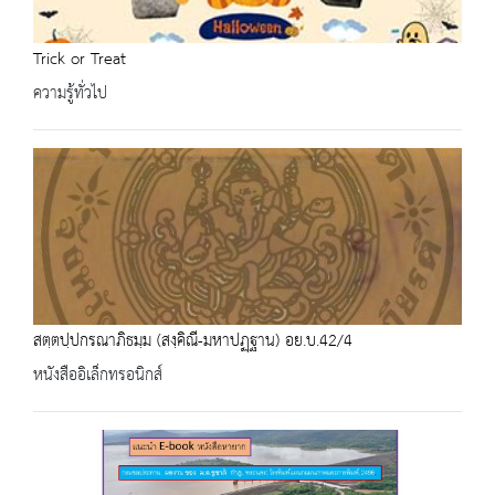
Trick or Treat
ความรู้ทั่วไป
สตฺตปฺปกรณาภิธมฺม (สงฺคิณี-มหาปฏฺฐาน) อย.บ.42/4
หนังสืออิเล็กทรอนิกส์