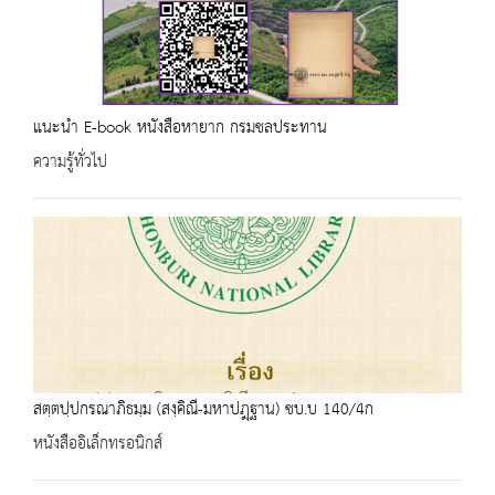
แนะนำ E-book หนังสือหายาก กรมชลประทาน
ความรู้ทั่วไป
สตฺตปฺปกรณาภิธมฺม (สงฺคิณี-มหาปฎฺฐาน) ชบ.บ 140/4ก
หนังสืออิเล็กทรอนิกส์