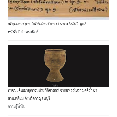
อภิธฺมมตฺถสงฺคห (อภิธัมมัตถสังคหะ) นพ.บ.360/2 ผูก2
หนังสืออิเล็กทรอนิกส์
ภาชนะดินเผายุคก่อนประวัติศาสตร์ จากแหล่งโบราณคดีถ้ำเขา
สามเหลี่ยม จังหวัดกาญจนบุรี
ความรู้ทั่วไป