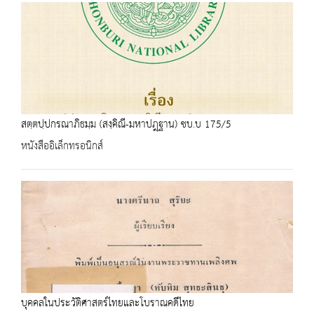
สตฺตปฺปกรณาภิธมฺม (สงฺคิณี-มหาปฎฺฐาน) ชบ.บ 175/5
หนังสืออิเล็กทรอนิกส์
บุคคลในประวัติศาสตร์ไทยและโบราณคดีไทย