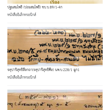
ปฐมสมฺโพธิ (ปถมสมฺโพธิ) ชบ.บ.89/1-4ก
หนังสืออิเล็กทรอนิกส์
จตุปาริสุทธิสีลกถา(จตุปาริสุทธิศีล) นพ.บ.228/1 ผูก1
หนังสืออิเล็กทรอนิกส์