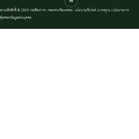
สงวนลิขสิทธิ์ © 2563 กรมศิลปากร. กระทรวงวัฒนธรรม -
นโยบายเว็บไซต์
|
มาตรฐาน
|
นโยบายการ
คุ้มครองข้อมูลส่วนบุคคล