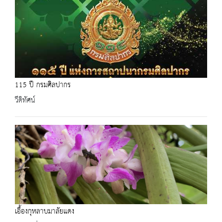
115 ปี กรมศิลปากร
วีดิทัศน์
เอื้องกุหลาบมาลัยแดง