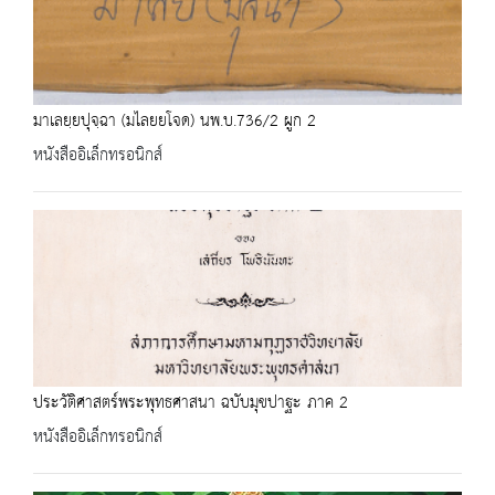
มาเลยฺยปุจฺฉา (มไลยยโจด) นพ.บ.736/2 ผูก 2
หนังสืออิเล็กทรอนิกส์
ประวัติศาสตร์พระพุทธศาสนา ฉบับมุขปาฐะ ภาค 2
หนังสืออิเล็กทรอนิกส์