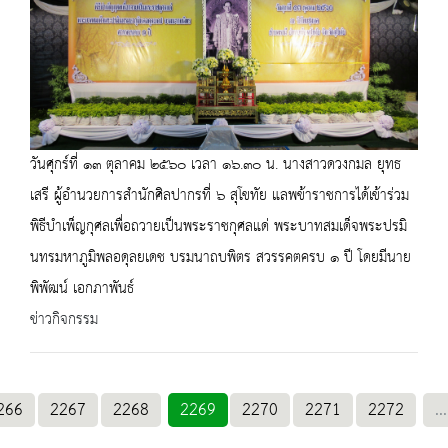
วันศุกร์ที่ ๑๓ ตุลาคม ๒๕๖๐ เวลา ๑๖.๓๐ น. นางสาวดวงกมล ยุทธ
เสรี ผู้อำนวยการสำนักศิลปากรที่ ๖ สุโขทัย แลพข้าราชการได้เข้าร่วม
พิธีบำเพ็ญกุศลเพื่อถวายเป็นพระราชกุศลแด่ พระบาทสมเด็จพระปรมิ
นทรมหาภูมิพลอดุลยเดช บรมนาถบพิตร สวรรคตครบ ๑ ปี โดยมีนาย
พิพัฒน์ เอกภาพันธ์
ข่าวกิจกรรม
266
2267
2268
2269
2270
2271
2272
...