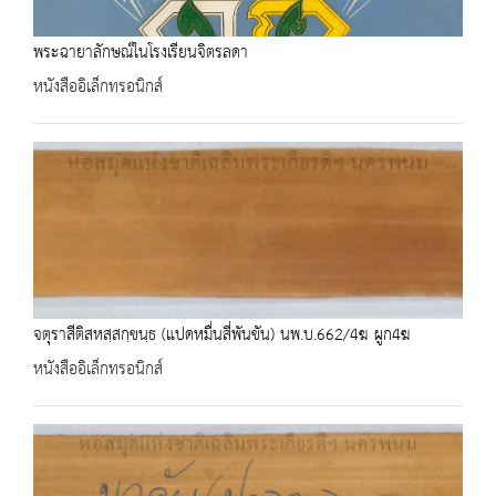
พระฉายาลักษณ์ในโรงเรียนจิตรลดา
หนังสืออิเล็กทรอนิกส์
จตุราสีติสหสฺสกฺขนฺธ (แปดหมื่นสี่พันขัน) นพ.บ.662/4ฆ ผูก4ฆ
หนังสืออิเล็กทรอนิกส์