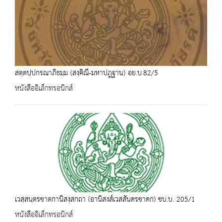
สตฺตปฺปกรณาภิธมฺม (สงฺคิณี-มหาปฎฐาน) อย.บ.82/5
หนังสืออิเล็กทรอนิกส์
เวสฺสนฺตรชาตกานิสงฺสกถา (อานิสงส์เวสสันดรชาดก) ชบ.บ. 205/1
หนังสืออิเล็กทรอนิกส์