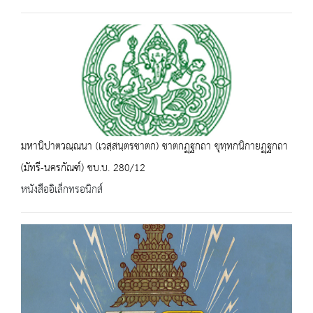
มหานิปาตวณฺณนา (เวสฺสนฺตรชาตก) ชาตกฏฺฐกถา ขุทฺทกนิกายฏฺฐกถา
(มัทรี-นครกัณฑ์) ชบ.บ. 280/12
หนังสืออิเล็กทรอนิกส์