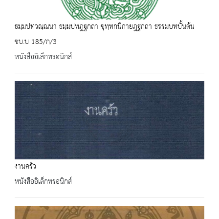
ธมฺมปทวณฺณนา ธมฺมปทฎฐกถา ขุทฺทกนิกายฎฐกถา ธรรมบทบั้นต้น
ชบ.บ 185/ก/3
หนังสืออิเล็กทรอนิกส์
งานครัว
หนังสืออิเล็กทรอนิกส์