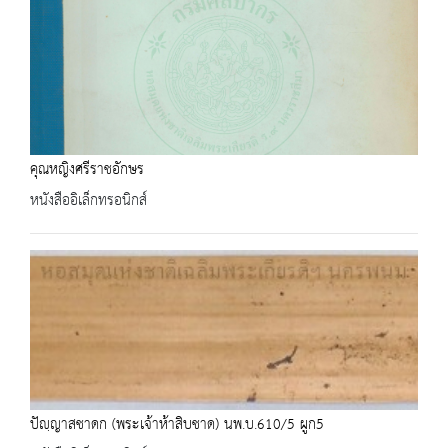
คุณหญิงศรีราชอักษร
หนังสืออิเล็กทรอนิกส์
ปัญฺญาสชาดก (พระเจ้าห้าสิบชาด) นพ.บ.610/5 ผูก5