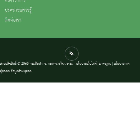
คลังวิชาการ
ประชาชนควรรู้
ติดต่อเรา
สงวนลิขสิทธิ์ © 2563 กรมศิลปากร. กระทรวงวัฒนธรรม -
นโยบายเว็บไซต์
|
มาตรฐาน
|
นโยบายการ
คุ้มครองข้อมูลส่วนบุคคล