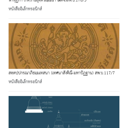
พาหุฎีกา (กตฺวานสุตฺตวณฺณนา เผด็จ)สพ.บ.170/5
หนังสืออิเล็กทรอนิกส์
สตฺตปฺปกรณาภิธมฺมเทสนา (เทศนาสังคิณี-มหาปัฏฐาน) สพ.บ.117/7
หนังสืออิเล็กทรอนิกส์