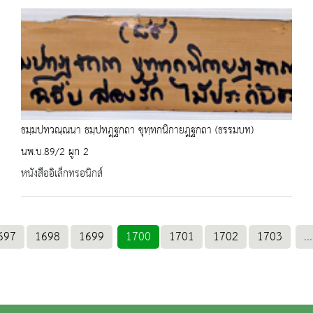
ธมฺมปทวณฺณนา ธมฺปทฎฺฐกถา ขุทฺทกนิกายฎฐกถา (ธรรมบท)
นพ.บ.89/2 ผูก 2
หนังสืออิเล็กทรอนิกส์
697
1698
1699
1700
1701
1702
1703
...