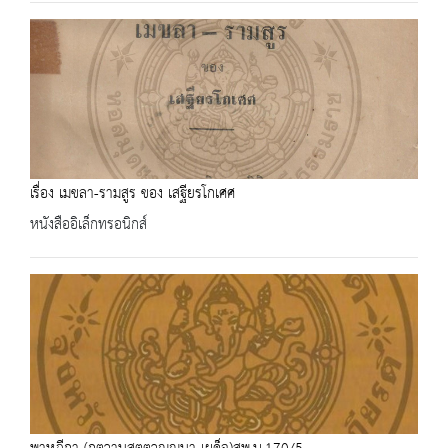
เรื่อง เมขลา-รามสูร ของ เสฐียรโกเศศ
หนังสืออิเล็กทรอนิกส์