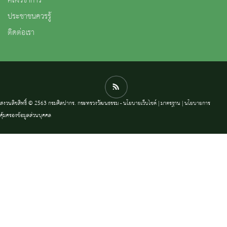
คลังวิชาการ
ประชาชนควรรู้
ติดต่อเรา
สงวนลิขสิทธิ์ © 2563 กรมศิลปากร. กระทรวงวัฒนธรรม -
นโยบายเว็บไซต์
|
มาตรฐาน
|
นโยบายการ
คุ้มครองข้อมูลส่วนบุคคล