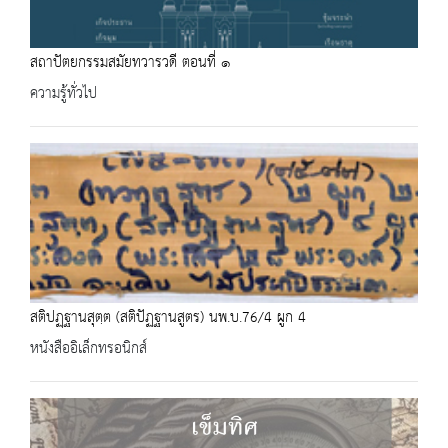
สถาปัตยกรรมสมัยทวารวดี ตอนที่ ๑
ความรู้ทั่วไป
สติปฏฺฐานสุตฺต (สติปัฏฐานสูตร) นพ.บ.76/4 ผูก 4
หนังสืออิเล็กทรอนิกส์