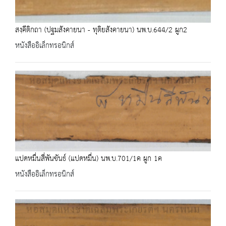
สงฺคีติกถา (ปฐมสังคายนา - ทุติยสังคายนา) นพ.บ.644/2 ผูก2
หนังสืออิเล็กทรอนิกส์
แปดหมื่นสี่พันขันธ์ (แปดหมื่น) นพ.บ.701/1ค ผูก 1ค
หนังสืออิเล็กทรอนิกส์