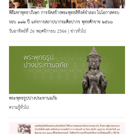
พิธีมหาพุทธาภิเษก การจัดสร้างพระพุทธสิหิงค์จำลอง ในโอกาสครบ
รอบ ๑๑๒ ปี แห่งการสถาปนากรมศิลปากร พุทธศักราช ๒๕๖๖
วันอาทิตย์ที่ 26 พฤศจิกายน 2566 | ข่าวทั่วไป
พระพุทธรูปปางประทานอภัย
ความรู้ทั่วไป