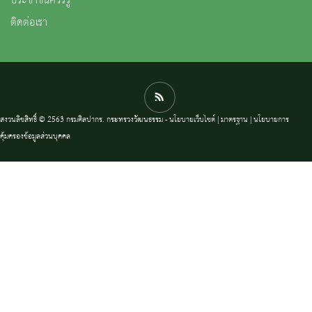
ประชาชนควรรู้
ติดต่อเรา
สงวนลิขสิทธิ์ © 2563 กรมศิลปากร. กระทรวงวัฒนธรรม -
นโยบายเว็บไซต์
|
มาตรฐาน
|
นโยบายการ
คุ้มครองข้อมูลส่วนบุคคล