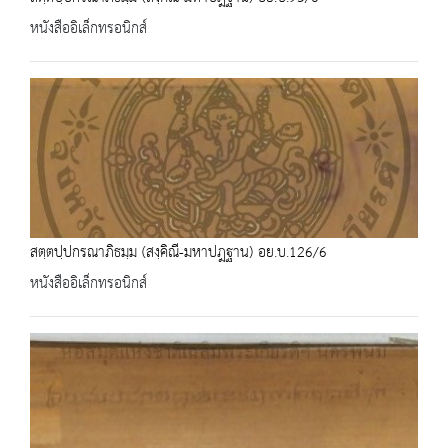
หนังสืออิเล็กทรอนิกส์
สตฺตปฺปกรณาภิธมฺม (สงฺคิณี-มหาปฎฐาน) อย.บ.126/6
หนังสืออิเล็กทรอนิกส์