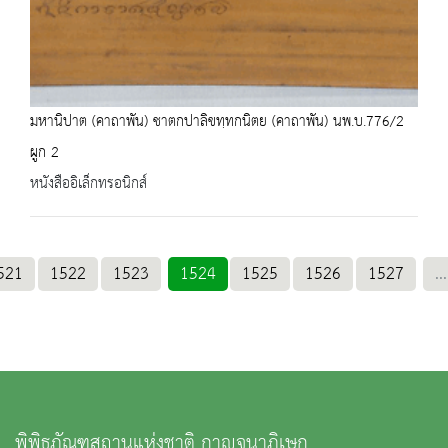
มหานิปาต (คาถาพัน) ชาตกปาลิขทฺทกนิตย (คาถาพัน) นพ.บ.776/2
ผูก 2
หนังสืออิเล็กทรอนิกส์
521
1522
1523
1524
1525
1526
1527
...
พิพิธภัณฑสถานแห่งชาติ กาญจนาภิเษก