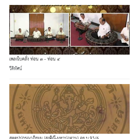
เพลงใบคลั่ง ท่อน ๓ - ท่อน ๔
วีดิทัศน์
สตฺตปฺปกรณาภิธมฺม (สงฺคิณี-มหาปฎฐาน) อย.บ.93/6