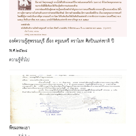
องค์ความรู้สุพรรณบุรี เรื่อง ครูมนตรี ตราโมท ศิลปินแห่งชาติ ปี
พ.ศ.๒๕๒๘
ความรู้ทั่วไป
พืชผลพะเยา