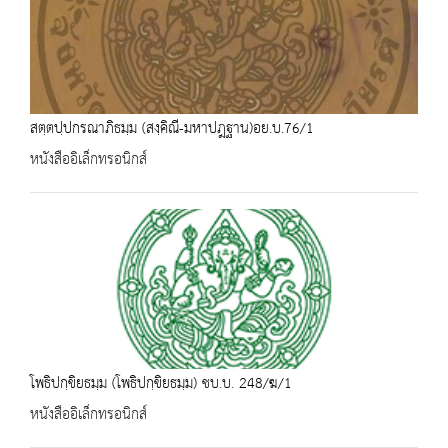
สตฺตปฺปกรณาภิธมฺม (สงฺคิณี-มหาปฎฐาน)อย.บ.76/1
หนังสืออิเล็กทรอนิกส์
โพธิปกฺขิยธมฺม (โพธิปกฺขิยธมฺม) ชบ.บ. 248/ฆ/1
หนังสืออิเล็กทรอนิกส์