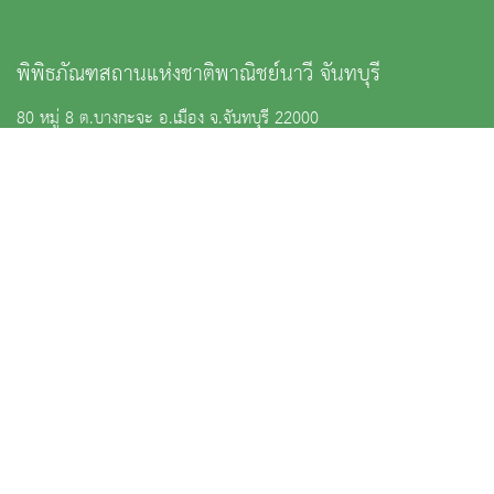
พิพิธภัณฑสถานแห่งชาติพาณิชย์นาวี จันทบุรี
80 หมู่ 8 ต.บางกะจะ อ.เมือง จ.จันทบุรี 22000
: 039391431
:
nm_panichnavee@finearts.go.th
จำนวนผู้เข้าชม 8,489 คน
หน้าหลัก
ข่าวและกิจกรรม
นิทรรศการ
บริการ