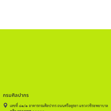
กรมศิลปากร
เลขที่ ๘๑/๑ อาคารกรมศิลปากร ถนนศรีอยุธยา แขวงวชิระพยาบาล
ดุสิต กรุงเทพฯ ๑๐๓๐๐