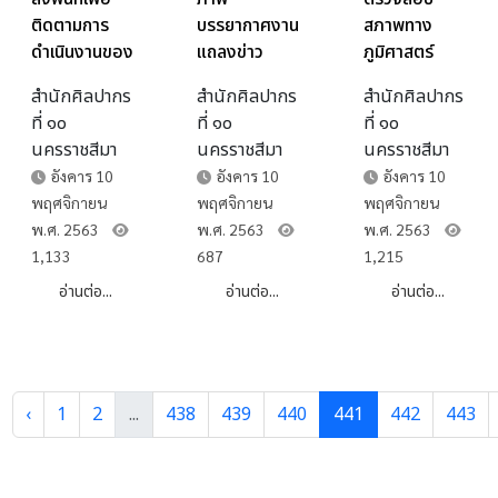
บรรยากาศงาน
สภาพทาง
ติดตามการ
ฟรี สมุดบันทึก
แถลงข่าว
ภูมิศาสตร์
ดำเนินงานของ
จากกลุ่ม
เทศกาลเที่ยว
พร้อมทั้งติด
สมาชิกอาสา
หนังสือตัว
สำนักศิลปากร
สำนักศิลปากร
สำนักศิลปากร
พิมาย ประจำปี
ตั้งเครื่องวัด
สมัครท้องถิ่น
เขียนและจารึก
ที่ ๑๐
ที่ ๑๐
ที่ ๑๐
๒๕๖๓ ซึ่งจะจัด
อุณหภูมิ
ในการดูแล
จำนวน ๕
นครราชสีมา
นครราชสีมา
นครราชสีมา
ขึ้นระหว่างวันที่
ความชื้น เพื่อ
รักษามรดก
รางวัล
อังคาร 10
อังคาร 10
อังคาร 10
๑๑-๑๕
ศึกษาสาเหตุ
ทางศิลป
พฤศจิกายน
พฤศจิกายน
พฤศจิกายน
พฤศจิกายน
ของการผุ
วัฒนธรรม
พ.ศ. 2563
พ.ศ. 2563
พ.ศ. 2563
๒๕๖๓ ณ
กร่อนเสื่อม
(อส.มศ.) ใน
687
1,215
1,133
อุทยาน
สภาพโบราณ
เขตจังหวัด
ประวัติศาสตร์
สถานพระนอน
ชัยภูมิ สุรินทร์
อ่านต่อ...
อ่านต่อ...
อ่านต่อ...
พิมาย จังหวัด
วัดธรรมจักร
ศรีสะเกษ และ
นครราชสีมา
เสมาราม
บุรีรัมย์
อำเภอสูงเนิน
จังหวัด
‹
1
2
...
438
439
440
441
442
443
นครราชสีมา