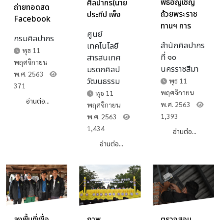
พิธีอัญเชิญ
ศิลปากร(นาย
ถ่ายทอดสด
ถ้วยพระราช
ประทีป เพ็ง
Facebook
ทานฯ การ
ตะโก) พร้อม
Live รายการ
ศูนย์
แข่งขันเรือยาว
ด้วยรองอธิบดี
กรมศิลปากร
ไขความรู้จาก
สำนักศิลปากร
เทคโนโลยี
ประเพณีเทิด
กรม
พุธ 11
ครูกรมศิลป์
ที่ ๑๐
สารสนเทศ
พระเกียรติ
ศิลปากร(นาย
พฤศจิกายน
ตอน “การ
นครราชสีมา
มรดกศิลป
สมเด็จ
พนมบุตร
พ.ศ. 2563
อนุรักษ์และ
วัฒนธรรม
พุธ 11
พระเจ้าอยู่หัว
จันทรโชติ) ได้
371
รักษาเอกสาร
พฤศจิกายน
พุธ 11
ชิงชนะเลิศถ้วย
มอบนโยบาย
โบราณ” ในวัน
อ่านต่อ...
พ.ศ. 2563
พฤศจิกายน
รางวัลพระราช
การนำเข้าและ
พฤหัสบดีที่ ๑๒
1,393
พ.ศ. 2563
ทานฯ งาน
การจัดทำ
พฤศจิกายน
1,434
เทศกาลเที่ยว
อ่านต่อ...
ข้อมูลด้าน
๒๕๖๓ เวลา
พิมาย
โบราณสถาน
อ่านต่อ...
๑๑.๐๐ –
นครราชสีมา
ในระบบฐาน
๑๑.๔๕ น. ร่วม
ประจำปี ๒๕๖๓
ข้อมูล GIS
สนุก แสดง
กรมศิลปากร
ความคิดเห็น
พร้อมตอบ
คำถามใน
ภาพ
ตรวจสอบ
ลงพื้นที่เพื่อ
รายการ ลุ้นรับ