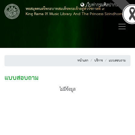
เว็บท่ากรมศิลปากร
หอสมุดดนตรีพระบาทสมเด็จพระเจ้าอยู่หัวรัชกาลที่ ๙
King Rama IX Music Library And The Princess Sirindhorn Music 
หน้าแรก
บริการ
แบบสอบถาม
แบบสอบถาม
ไม่มีข้อมูล