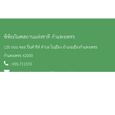
พิพิธภัณฑสถานแห่งชาติ กำแพงเพชร
120 ถนน ซอย ปิ่นดำริห์ ตำบล ในเมือง อำเภอเมืองกำแพงเพชร
กำแพงเพชร 62000
: 055-711570
:
nm_kamphaengphet@finearts.go.th
จำนวนผู้เข้าชม 77,896 คน
หน้าหลัก