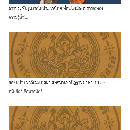
ตราประทับรุ่นแรกในประเทศไทย ที่พบในเมืองโบราณอู่ทอง
ความรู้ทั่วไป
สตฺตปฺปกรณาภิธมฺมเทสนา (เทศนามหาปัฎฐาน) สพ.บ.143/7
หนังสืออิเล็กทรอนิกส์