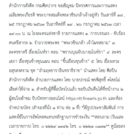
สำนักการสังคีต กรมศิลปากร ขอเชิญชม นิทรรศการและการแสดง
เฉลิมพระเกียรติ พระบาทสมเด็จพระวชิรเกล้าเจ้าอยู่หัว วันเสาร์ที่ ๑๘ ,
๒๕ กรกฎาคม ๒๕๖๓ วันอาทิตย์ที่ ๑๙ , ๒๖ กรกฎาคม ๒๕๖๓ เวลา
๑๔.๐๐ น. ณ โรงละครแห่งชาติ รายการแสดง ๑. การบรรเลง - ขับร้อง
ดนตรีสากล ๒. รำถวายพระพร “พระวชิรเกล้า เจ้าไผทสยาม” ๓.
ละครชาตรี เรื่องมโนห์รา ตอน “พรานบุณจับนางมโนห์รา” ๔. ละคร
เสภา เรื่องขุนช้างขุนแผน ตอน “ขึ้นเรือนขุนช้าง” ๕. โขน เรื่องเทวะ
อสุรสงคราม ชุด “อำมฤตธาราอินทราธิราช” นำแสดง โดย ศิลปิน
สำนักการสังคีต อำนวยการแสดง โดย นายปกรณ์ พรพิสุทธิ์ #โดยไม่
เสียค่าใช้จ่าย ๑. สำหรับผู้ที่ซื้อบัตรไปแล้ว ขอรับเงินคืนได้ที่หน้างาน ๒.
ผู้สนใจเข้าชม รับบัตรทางออนไลน์ https:ntt.finearts.go.th และห้อง
จำหน่ายบัตร (สำรองที่นั่ง ๑ ท่าน ต่อ ๑ ที่) *ใช้รูปประชาสัมพันธ์ การ
แสดงใช้ในการอัพโหลดแทนหลักฐานการชำระเงิน **สอบถาม (วันและ
เวลาราชการ) โทร. ๐ ๒๒๒๔ ๑๓๔๒ โทร. ๐ ๒๒๒๑ ๐๑๗๑** ดูน้อยลง