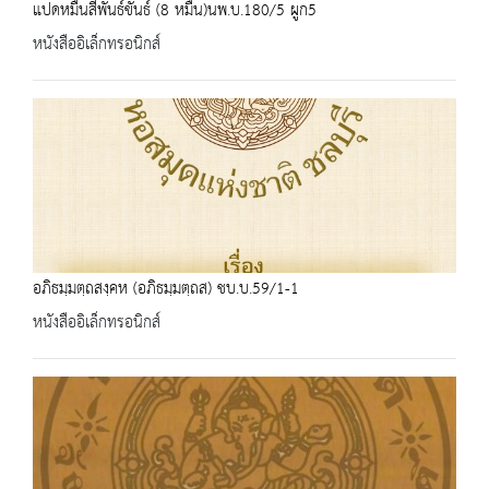
แปดหมื่นสี่พันธ์ขันธ์ (8 หมื่น)นพ.บ.180/5 ผูก5
หนังสืออิเล็กทรอนิกส์
อภิธมฺมตฺถสงฺคห (อภิธมฺมตฺถส) ชบ.บ.59/1-1
หนังสืออิเล็กทรอนิกส์