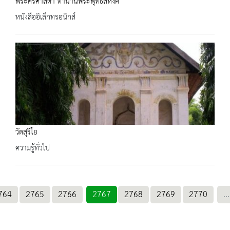
พระศรีศาสดา ตำนานพระพุทธสิหิงค์
หนังสืออิเล็กทรอนิกส์
วัดสุริโย
ความรู้ทั่วไป
764
2765
2766
2767
2768
2769
2770
...