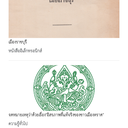
เมืองราชบุรี
หนังสืออิเล็กทรอนิกส์
จดหมายเหตุว่าด้วยเรื่อง"อิสรภาพที่แท้จริงของชาวเมืองตราด"
ความรู้ทั่วไป