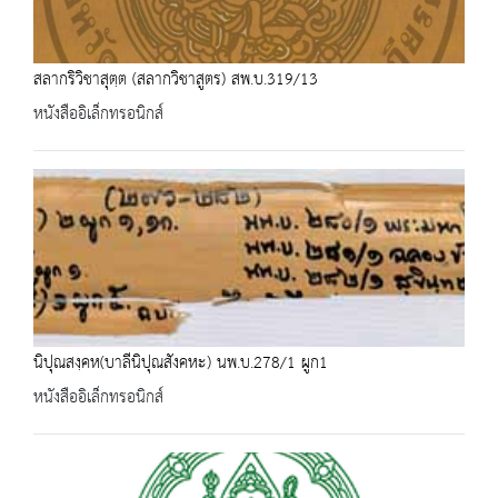
สลากริวิชาสุตฺต (สลากวิชาสูตร) สพ.บ.319/13
หนังสืออิเล็กทรอนิกส์
นิปุณสงฺคห(บาลีนิปุณสังคหะ) นพ.บ.278/1 ผูก1
หนังสืออิเล็กทรอนิกส์