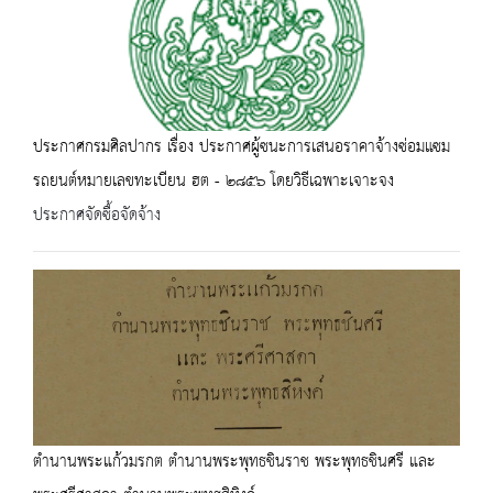
ประกาศกรมศิลปากร เรื่อง ประกาศผู้ซนะการเสนอราคาจ้างซ่อมแซม
รถยนต์หมายเลขทะเบียน ฮต - ๒๘๕๖ โดยวิธีเฉพาะเจาะจง
ประกาศจัดซื้อจัดจ้าง
ตำนานพระแก้วมรกต ตำนานพระพุทธชินราช พระพุทธชินศรี และ