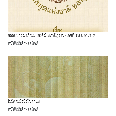
สตฺตปฺปกรณาภิธมฺม (สังคิณี-มหาปัฎฐาน) เลขที่ ชบ.บ.31/1-2
หนังสืออิเล็กทรอนิกส์
ไม่มีคอมมิวนิสในอกแม่
หนังสืออิเล็กทรอนิกส์