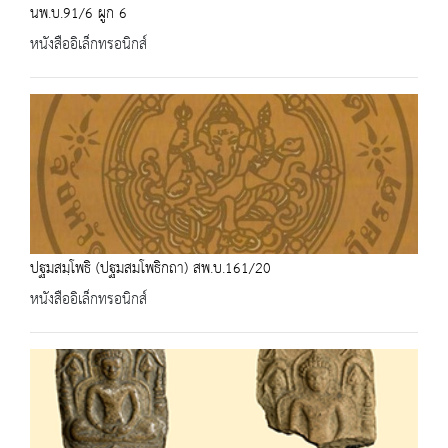
นพ.บ.91/6 ผูก 6
หนังสืออิเล็กทรอนิกส์
ปฐมสมฺโพธิ (ปฐมสมโพธิกถา) สพ.บ.161/20
หนังสืออิเล็กทรอนิกส์