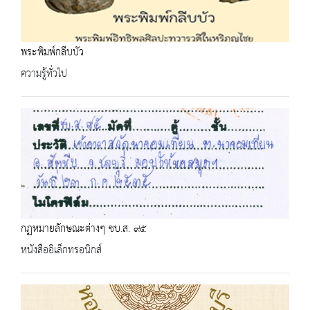
พระพิมพ์กลีบบัว
ความรู้ทั่วไป
กฏหมายลักษณะต่างๆ ชบ.ส. ๙๕
หนังสืออิเล็กทรอนิกส์