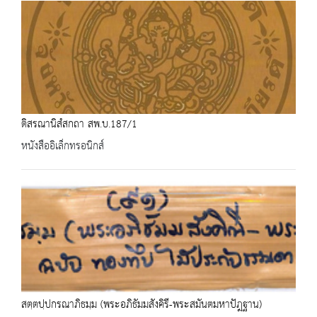
ติสรณานิสํสกถา สพ.บ.187/1
หนังสืออิเล็กทรอนิกส์
สตฺตปฺปกรณาภิธมฺม (พระอภิธัมมสังคิรี-พระสมันตมหาปัฎฐาน)