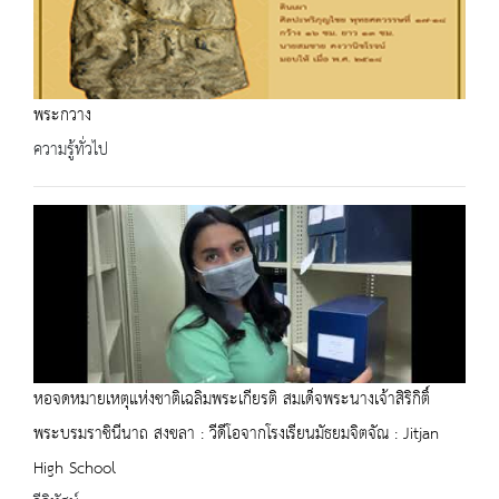
พระกวาง
ความรู้ทั่วไป
หอจดหมายเหตุแห่งชาติเฉลิมพระเกียรติ สมเด็จพระนางเจ้าสิริกิติ์
พระบรมราชินีนาถ สงขลา : วีดีโอจากโรงเรียนมัธยมจิตจัณ : Jitjan
High School