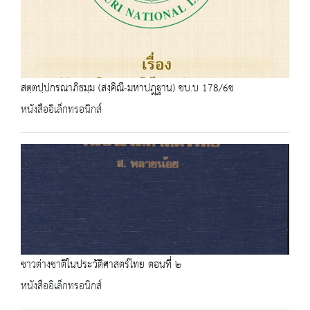
สตฺตปฺปกรณาภิธมฺม (สงฺคิณี-มหาปฎฺฐาน) ชบ.บ 178/6ข
หนังสืออิเล็กทรอนิกส์
ชาวต่างชาติในประวัติศาสตร์ไทย ตอนที่่ ๒
หนังสืออิเล็กทรอนิกส์