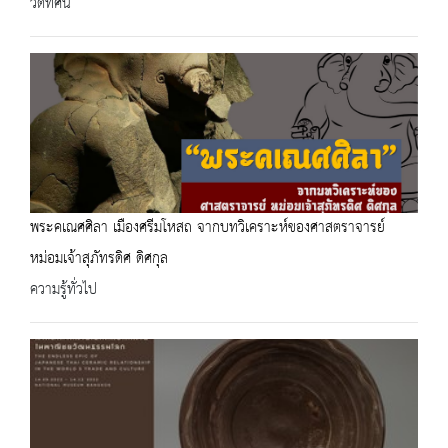
วีดิทัศน์
พระคเณศศิลา เมืองศรีมโหสถ จากบทวิเคราะห์ของศาสตราจารย์
หม่อมเจ้าสุภัทรดิศ ดิศกุล
ความรู้ทั่วไป