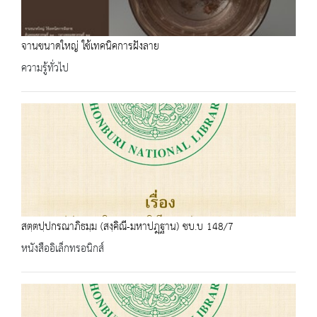
จานขนาดใหญ่ ใช้เทคนิคการฝังลาย
ความรู้ทั่วไป
สตฺตปฺปกรณาภิธมฺม (สงฺคิณี-มหาปฎฺฐาน) ชบ.บ 148/7
หนังสืออิเล็กทรอนิกส์