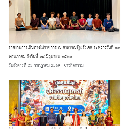
รายงานการเดินทางไปราชการ ณ สาธารณรัฐฝรั่งเศส ระหว่างวันที่ ๓๑
พฤษภาคม ถึงวันที่ ๑๔ มิถุนายน ๒๕๖๙
วันอังคารที่ 21 กรกฎาคม 2569 | ข่าวกิจกรรม