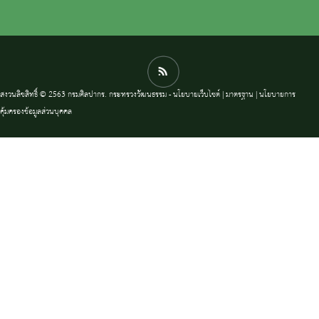
สงวนลิขสิทธิ์ © 2563 กรมศิลปากร. กระทรวงวัฒนธรรม -
นโยบายเว็บไซต์
|
มาตรฐาน
|
นโยบายการ
คุ้มครองข้อมูลส่วนบุคคล