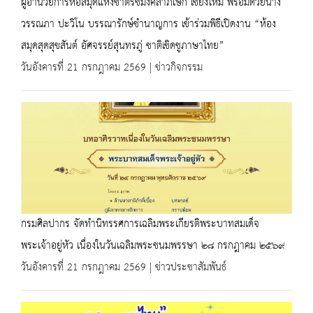
ผู้อำนวยการหอสมุดแห่งชาติรัชมังคลาภิเษก เชียงใหม่ พร้อมด้วยนาง
วรรณภา ปะวิโน บรรณารักษ์ชำนาญการ เข้าร่วมพิธีเปิดงาน “ห้อง
สมุดสุดสุขสันต์ อัศจรรย์สุนทรภู่ ชาติเชิดชูภาษาไทย”
วันอังคารที่ 21 กรกฎาคม 2569 | ข่าวกิจกรรม
กรมศิลปากร จัดทำนิทรรศการเฉลิมพระเกียรติพระบาทสมเด็จ
พระเจ้าอยู่หัว เนื่องในวันเฉลิมพระชนมพรรษา ๒๘ กรกฎาคม ๒๕๖๙
วันอังคารที่ 21 กรกฎาคม 2569 | ข่าวประชาสัมพันธ์