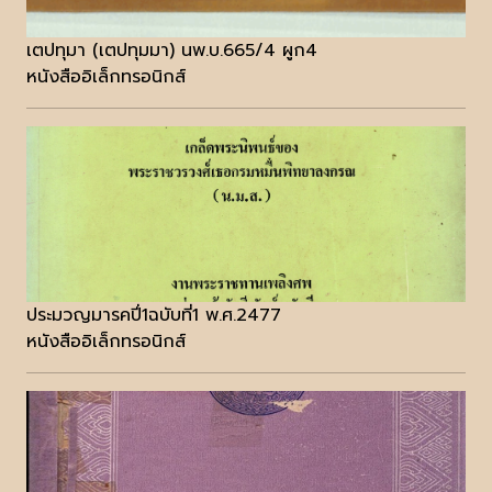
เตปทุมา (เตปทุมมา) นพ.บ.665/4 ผูก4
หนังสืออิเล็กทรอนิกส์
ประมวญมารคปี่1ฉบับที่1 พ.ศ.2477
หนังสืออิเล็กทรอนิกส์