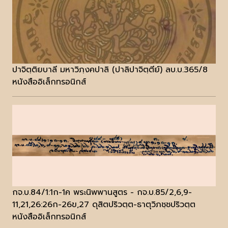
ปาจิตฺติยบาลี มหาวิภฺงคปาลิ (ปาลิปาจิตฺตีย์) ลบ.บ.365/8
หนังสืออิเล็กทรอนิกส์
กจ.บ.84/1:1ก-1ค พระนิพพานสูตร - กจ.บ.85/2,6,9-
11,21,26:26ก-26ข,27 ดุสิตปริวตฺต-ธาตุวิภชฺชปริวตฺต
หนังสืออิเล็กทรอนิกส์