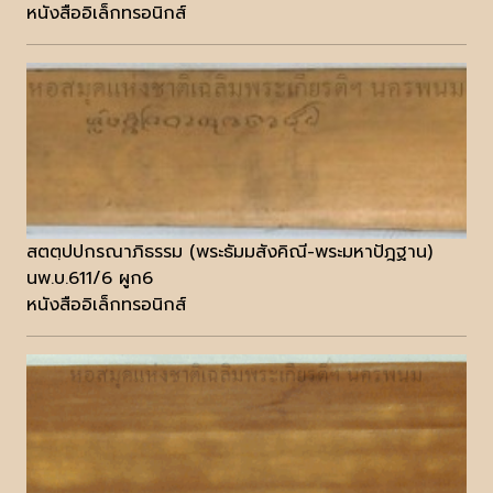
หนังสืออิเล็กทรอนิกส์
สตตฺปปกรณาภิธรรม (พระธัมมสังคิณี-พระมหาปัฎฐาน)
นพ.บ.611/6 ผูก6
หนังสืออิเล็กทรอนิกส์