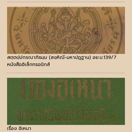
สตฺตปฺปกรณาภิธมฺม (สงฺคิณี-มหาปฏฺฐาน) อย.บ.139/7
หนังสืออิเล็กทรอนิกส์
เรื่อง อิเหนา