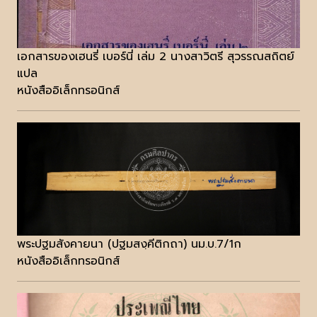
เอกสารของเฮนรี่ เบอร์นี่ เล่ม 2 นางสาวิตรี สุวรรณสถิตย์
แปล
หนังสืออิเล็กทรอนิกส์
พระปฐมสังคายนา (ปฐมสงฺคีติกถา) นม.บ.7/1ก
หนังสืออิเล็กทรอนิกส์