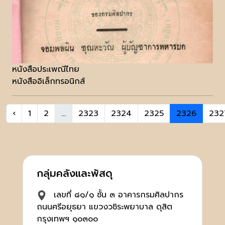
หนังสือประเพณีไทย
หนังสืออิเล็กทรอนิกส์
‹
1
2
...
2323
2324
2325
2326
232
กลุ่มคลังและพัสดุ
เลขที่ ๘๑/๑ ชั้น ๓ อาคารกรมศิลปากร
ถนนศรีอยุธยา แขวงวชิระพยาบาล ดุสิต
กรุงเทพฯ ๑๐๓๐๐