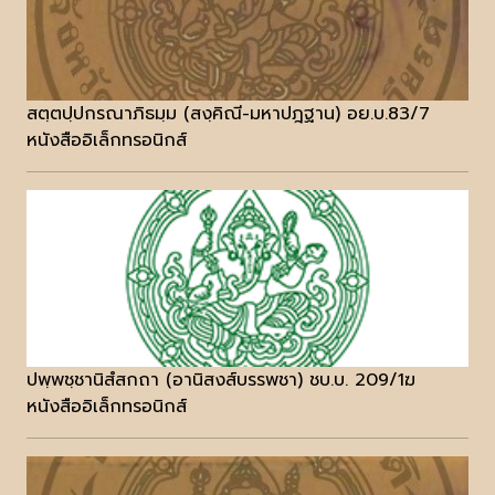
สตฺตปฺปกรณาภิธมฺม (สงฺคิณี-มหาปฎฐาน) อย.บ.83/7
หนังสืออิเล็กทรอนิกส์
ปพฺพชฺชานิสํสกถา (อานิสงส์บรรพชา) ชบ.บ. 209/1ฆ
หนังสืออิเล็กทรอนิกส์