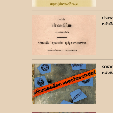
ประเ
หนังสื
ดาราศ
หนังสื