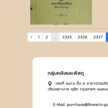
‹
1
2
...
2325
2326
2327
กลุ่มคลังและพัสดุ
เลขที่ ๘๑/๑ ชั้น ๓ อาคารกรมศ
วชิระพยาบาล ดุสิต กรุงเทพฯ ๑๐๓๐
E-Mail: purchase@finearts.go.t