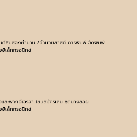
ต์สิบสองตำนาน /อำนวยสาสน์ การพิมพ์ จัดพิมพ์
ออิเล็กทรอนิกส์
งและพากย์เจรจา โขนสมัครเล่น ชุดนางลอย
ออิเล็กทรอนิกส์