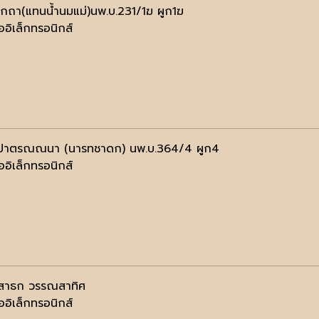
รกถา(แทนน้ำนมแม่)นพ.บ.231/1ฆ ผูก1ฆ
ออิเล็กทรอนิกส์
ิปาตรณณนา (นารทชาดก) นพ.บ.364/4 ผูก4
ออิเล็กทรอนิกส์
สาธก วรรณสาทิศ
ออิเล็กทรอนิกส์