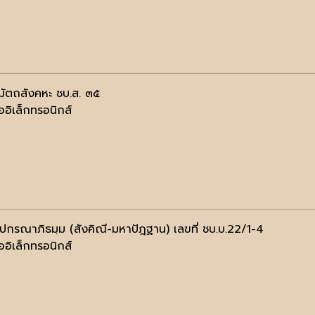
มมัตถสังคหะ ชบ.ส. ๓๕
ออิเล็กทรอนิกส์
ฺปกรณาภิธมฺม (สังคิณี-มหาปัฎฐาน) เลขที่ ชบ.บ.22/1-4
ออิเล็กทรอนิกส์