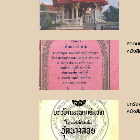
สวดมน
หนังสื
บทร้อ
หนังสื