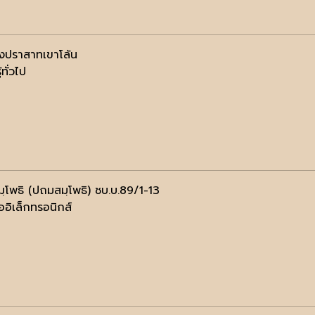
ังปราสาทเขาโล้น
้ทั่วไป
ฺโพธิ (ปถมสมฺโพธิ) ชบ.บ.89/1-13
ออิเล็กทรอนิกส์