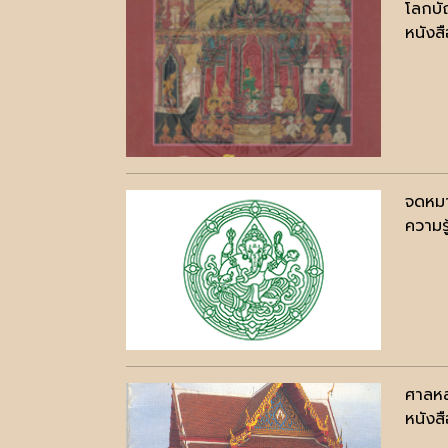
โลกบั
หนังสื
จดหมา
ความรู
ศาลหล
หนังสื