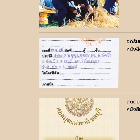
อภิธั
หนังสื
สตฺตป
หนังสื