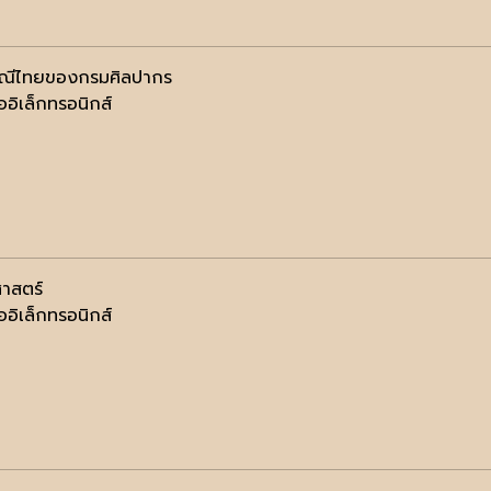
พณีไทยของกรมศิลปากร
ออิเล็กทรอนิกส์
าสตร์
ออิเล็กทรอนิกส์