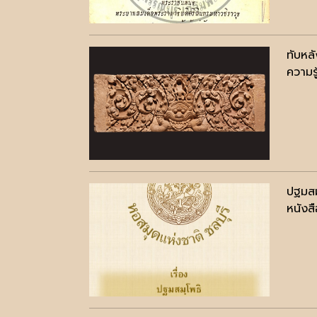
ทับหล
ความรู
ปฐมสม
หนังสื