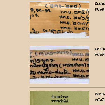
ขีรธา
หนังสื
มหาน
หนังสื
สยาม
หนังสื