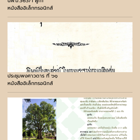
นพ.บ.363/1 ผูก1
หนังสืออิเล็กทรอนิกส์
ประชุมพงศาวดาร ที่ ๖๑
หนังสืออิเล็กทรอนิกส์