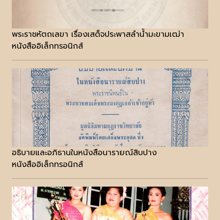
พระราชหัตถเลขา เรื่องเสด็จประพาสลำน้ำมะขามเฒ่า
หนังสืออิเล็กทรอนิกส์
อธิบายและอภิธานในหนังสือนารายณ์สิบปาง
หนังสืออิเล็กทรอนิกส์