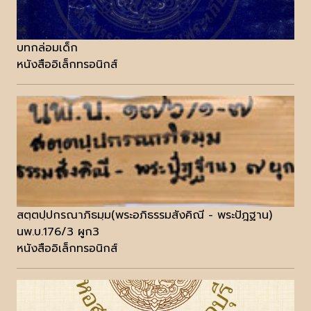
บทกล่อมเด็ก
หนังสืออิเล็กทรอนิกส์
สตฺตปฺปกรณาภิธมฺม(พระอภิธรรมสังคิณี - พระปัฎฐาน)
นพ.บ.176/3 ผูก3
หนังสืออิเล็กทรอนิกส์