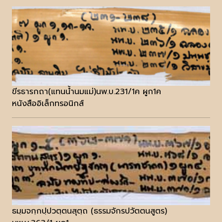
ขีรธารกถา(แทนน้ำนมแม่)นพ.บ.231/1ค ผูก1ค
หนังสืออิเล็กทรอนิกส์
ธมฺมจกฺกปฺปวตฺตนสุตฺถ (ธรรมจักรปวัตตนสูตร)