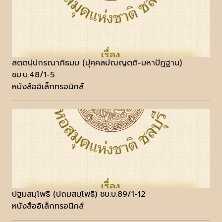
สตฺตปฺปกรณาภิธมฺม (ปุคฺคลปญฺญตฺติ-มหาปัฎฐาน)
ชบ.บ.48/1-5
หนังสืออิเล็กทรอนิกส์
ปฐมสมฺโพธิ (ปถมสมฺโพธิ) ชบ.บ.89/1-12
หนังสืออิเล็กทรอนิกส์