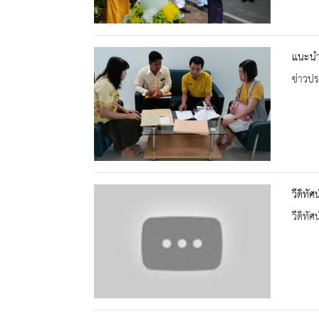
แนะนำ
ข่าวปร
วีดิทั
วีดิทัศน