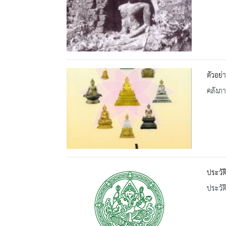
ตัวอย่
คลังภ
ประวัต
ประวัต