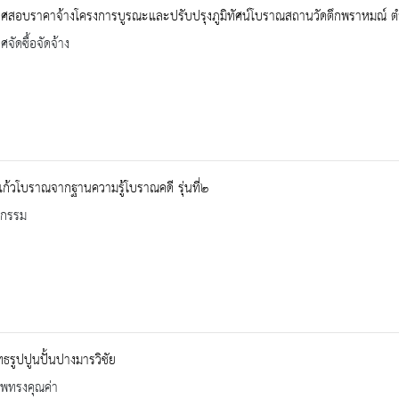
ศสอบราคาจ้างโครงการบูรณะและปรับปรุงภูมิทัศน์โบราณสถานวัดตึกพราหมณ์ ต
จัดซื้อจัดจ้าง
งแก้วโบราณจากฐานความรู้โบราณคดี รุ่นที่๒
จกรรม
ธรูปปูนปั้นปางมารวิชัย
าพทรงคุณค่า