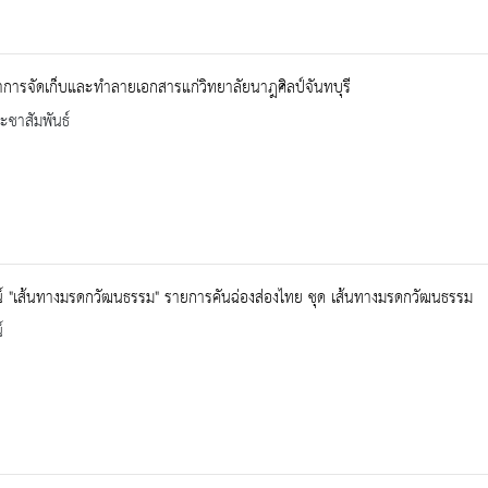
การจัดเก็บและทำลายเอกสารแก่วิทยาลัยนาฎศิลป์จันทบุรี
ะชาสัมพันธ์
ศน์ "เส้นทางมรดกวัฒนธรรม" รายการคันฉ่องส่องไทย ชุด เส้นทางมรดกวัฒนธรรม
์