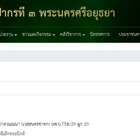
ปากรที่ ๓ พระนครศรีอยุธยา
หน่วยงาน
ข่าวและกิจกรรม
คลังวิชาการ
นิทรรศการ
ประชาชนควร
ปาตฺวณฺณนา (เวสฺสนตรชาตก) นพ.บ.758/2ก ผูก 2ก
ออิเล็กทรอนิกส์