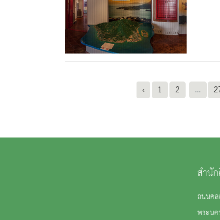
‹
1
2
...
2
สำนัก
ถนนคลอ
พระนค