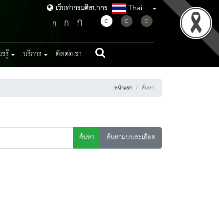
Thai
เว็บท่ากรมศิลปากร
เว็บท่ากรมศิลปากร
ก
ก
C
C
C
ก
รู้
บริการ
ติดต่อเรา
หน้าแรก
ค้นหา
ค้นหา
ค้นหาแบบละเอียด