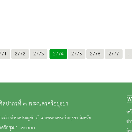
771
2772
2773
2774
2775
2776
2777
...
ศิลปากรที่ ๓ พระนครศรีอยุธยา
หน้
งท่อ ตำบลประตูชัย อำเภอพระนครศรีอยุธยา จังหวัด
ข่
รศรีอยุธยา ๑๓๐๐๐
นิ