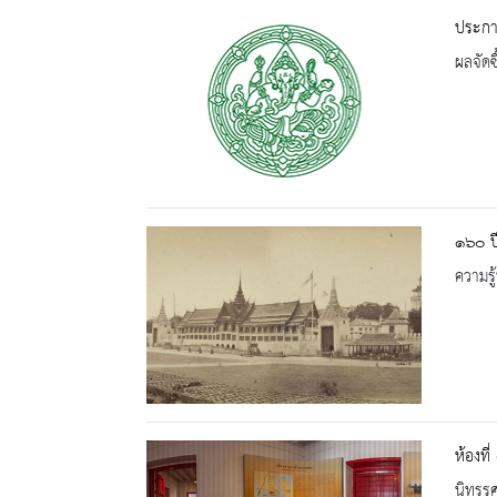
ประกาศ
ผลจัดซื
๑๖๐ ปี
ความรู้
ห้องที่
นิทรร