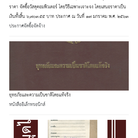
ราคา จัดซื้อวัสดุคอมพิวเตอร์ โดยวิธีเฉพาะเจาะจง โดยเสนอราคาเป็น
เงินทัั้งสิ้น ๖,๗๐๓.๕๕ บาท ประกาศ ณ วันที่ ๑๗ มกราคม พ.ศ. ๒๕๖๓
ประกาศจัดซื้อจัดจ้าง
ยุทธภัยและความเป็นชาติโดยแท้จริง
หนังสืออิเล็กทรอนิกส์