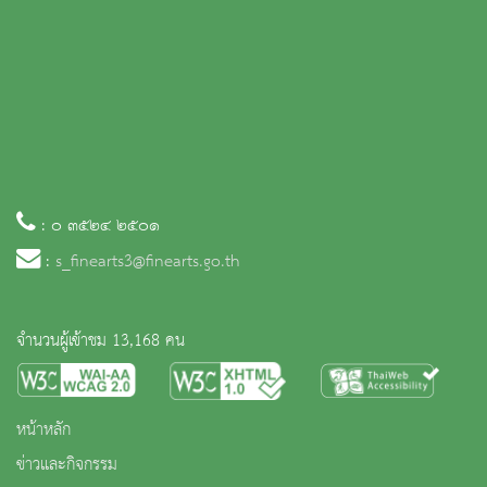
: ๐ ๓๕๒๔ ๒๕๐๑
:
s_finearts3@finearts.go.th
จำนวนผู้เข้าชม 13,168 คน
หน้าหลัก
ข่าวและกิจกรรม