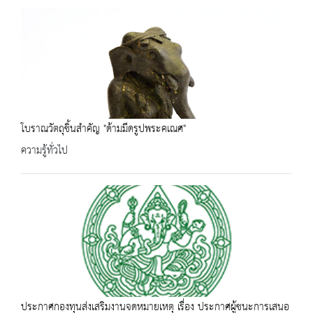
โบราณวัตถุชิ้นสำคัญ "ด้ามมีดรูปพระคเณศ"
ความรู้ทั่วไป
ประกาศกองทุนส่งเสริมงานจดหมายเหตุ เรื่อง ประกาศผู้ชนะการเสนอ