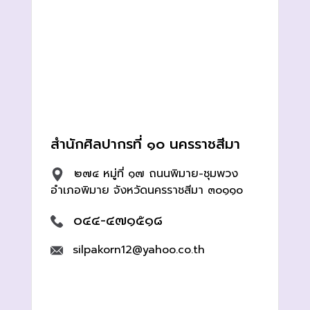
สำนักศิลปากรที่ ๑๐ นครราชสีมา
๒๗๔ หมู่ที่ ๑๗ ถนนพิมาย-ชุมพวง
อำเภอพิมาย จังหวัดนครราชสีมา ๓๐๑๑๐
๐๔๔-๔๗๑๕๑๘
silpakorn12@yahoo.co.th