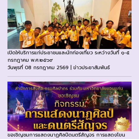
เปิดให้บริการแก่ประชาชนและนักท่องเที่ยว ระหว่างวันที่ ๑-๕
กรกฎาคม พ.ศ.๒๕๖๙
วันพุธที่ 08 กรกฎาคม 2569 | ข่าวประชาสัมพันธ์
ขอเชิญชมการแสดงนาฏศิลป์ดนตรีสัญจร การแสดงโขน