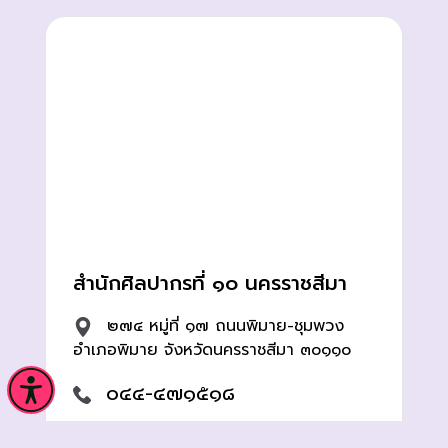
สำนักศิลปากรที่ ๑๐ นครราชสีมา
๒๗๔ หมู่ที่ ๑๗ ถนนพิมาย-ชุมพวง
อำเภอพิมาย จังหวัดนครราชสีมา ๓๐๑๑๐
๐๔๔-๔๗๑๕๑๘
silpakorn12@yahoo.co.th