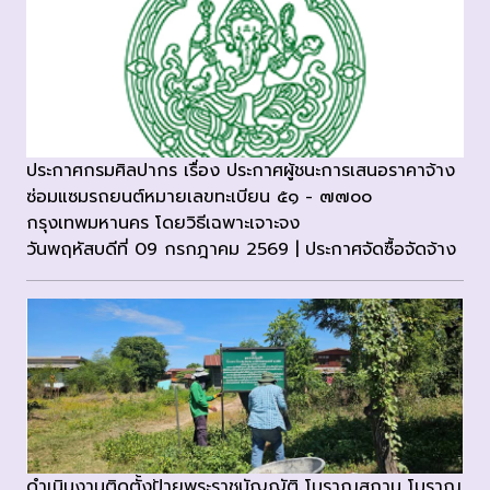
ประกาศกรมศิลปากร เรื่อง ประกาศผู้ชนะการเสนอราคาจ้าง
ซ่อมแซมรถยนต์หมายเลขทะเบียน ๕๑ - ๗๗๐๐
กรุงเทพมหานคร โดยวิธีเฉพาะเจาะจง
วันพฤหัสบดีที่ 09 กรกฎาคม 2569 | ประกาศจัดซื้อจัดจ้าง
ดำเนินงานติดตั้งป้ายพระราชบัญญัติ โบราณสถาน โบราณ