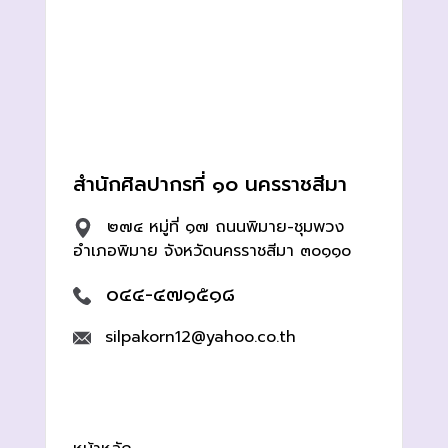
สำนักศิลปากรที่ ๑๐ นครราชสีมา
๒๗๔ หมู่ที่ ๑๗ ถนนพิมาย-ชุมพวง
อำเภอพิมาย จังหวัดนครราชสีมา ๓๐๑๑๐
๐๔๔-๔๗๑๕๑๘
silpakorn12@yahoo.co.th