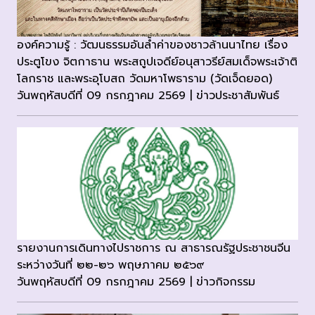
องค์ความรู้ : วัฒนธรรมอันล้ำค่าของชาวล้านนาไทย เรื่อง
ประตูโขง จิตกาธาน พระสถูปเจดีย์อนุสาวรีย์สมเด็จพระเจ้าติ
โลกราช และพระอุโบสถ วัดมหาโพธาราม (วัดเจ็ดยอด)
วันพฤหัสบดีที่ 09 กรกฎาคม 2569 | ข่าวประชาสัมพันธ์
รายงานการเดินทางไปราชการ ณ สาธารณรัฐประชาชนจีน
ระหว่างวันที่ ๒๒-๒๖ พฤษภาคม ๒๕๖๙
วันพฤหัสบดีที่ 09 กรกฎาคม 2569 | ข่าวกิจกรรม