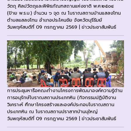
วัตถุ ศิลปวัตถุและพิพิธภัณฑสถานแห่งชาติ พ.ศ.๒๕๐๔
(ป้าย พ.ร.บ.) จำนวน ๖ จุด ณ โบราณสถานบ้านแสลงโทน
ตำบลแสลงโทน อำเภอประโคนชัย จังหวัดบุรีรัมย์
วันพฤหัสบดีที่ 09 กรกฎาคม 2569 | ข่าวประชาสัมพันธ์
การประชุมหารือคณะทำงานโครงการพัฒนาองค์ความรู้ด้าน
การอนุรักษ์โบราณสถานประเภทหิน (กิจกรรมปฏิบัติงาน
วิเคราะห์ ศึกษาโครงสร้างและองค์ประกอบโบราณสถาน
ประเภทหิน ณ โบราณสถานปราสาทบ้านบุใหญ่
วันพฤหัสบดีที่ 09 กรกฎาคม 2569 | ข่าวประชาสัมพันธ์