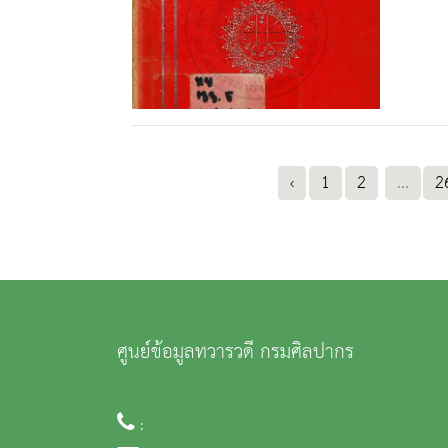
‹
1
2
...
2
ศูนย์ข้อมูลทวารวดี กรมศิลปากร
: