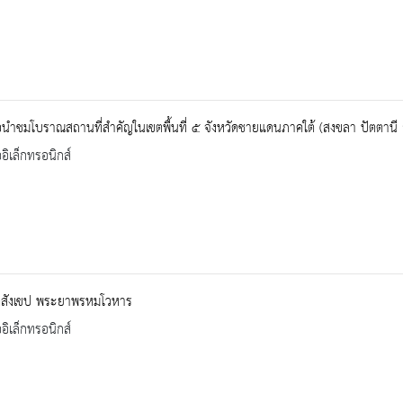
อนำชมโบราณสถานที่สำคัญในเขตพื้นที่ ๕ จังหวัดชายแดนภาคใต้ (สงขลา ปัตตานี
ออิเล็กทรอนิกส์
ติสังเขป พระยาพรหมโวหาร
ออิเล็กทรอนิกส์