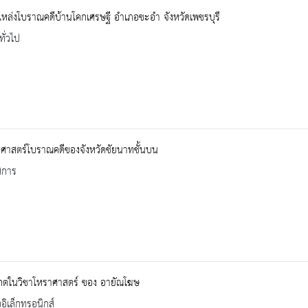
แหล่งโบราณคดีบ้านโคกเศรษฐี อำเภอชะอำ จังหวัดเพชรบุรี
ทั่วไป
ิศาสตร์โบราณคดีของจังหวัดชัยนาทชั้นบน
ศการ
เกตในวิชาโหราศาสตร์ ของ อายัณโฆษ
ออิเล็กทรอนิกส์