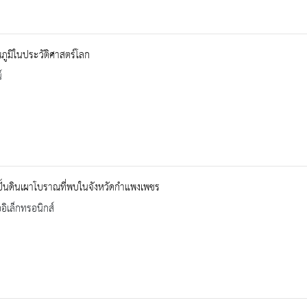
ภูมิในประวัติศาสตร์โลก
์
งปั้นดินเผาโบราณที่พบในจังหวัดกำแพงเพชร
ออิเล็กทรอนิกส์