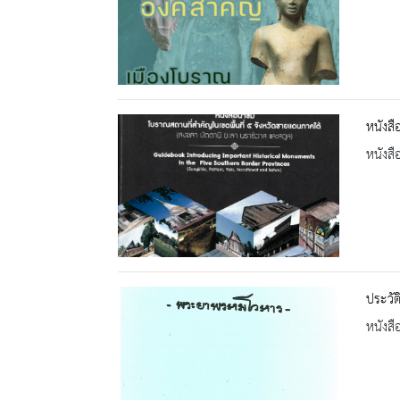
หนังสื
หนังสื
ประวั
หนังสื