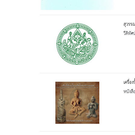
สุวรรณ
วีดิทัศน
เครื่อ
หนังสื