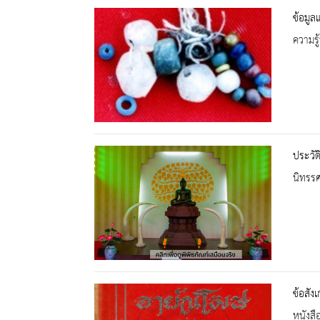
ข้อมูล
ความรู้
ประวัต
นิทรร
ข้อสัง
หนังสื