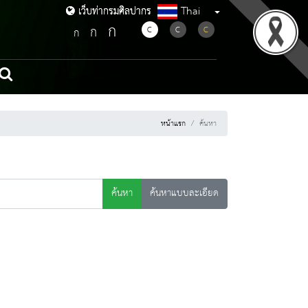
Thai
เว็บท่ากรมศิลปากร
เว็บท่ากรมศิลปากร
ก
ก
C
C
C
ก
หน้าแรก
ค้นหา
ค้นหา
ค้นหาแบบละเอียด