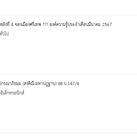
หลังที่ 4 ของเมืองศรีเทพ ??? องค์ความรู้ประจำเดือนมีนาคม 2567
ทั่วไป
ปกรณาภิธมฺม (สงฺคิณี-มหาปฎฐาน) อย.บ.147/4
ออิเล็กทรอนิกส์