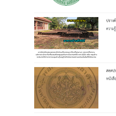
ปรางค์
ความรู้
สตฺตปฺ
หนังสื