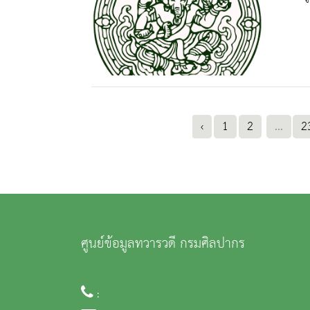
‹
1
2
...
2
ศูนย์ข้อมูลทวารวดี กรมศิลปากร
: