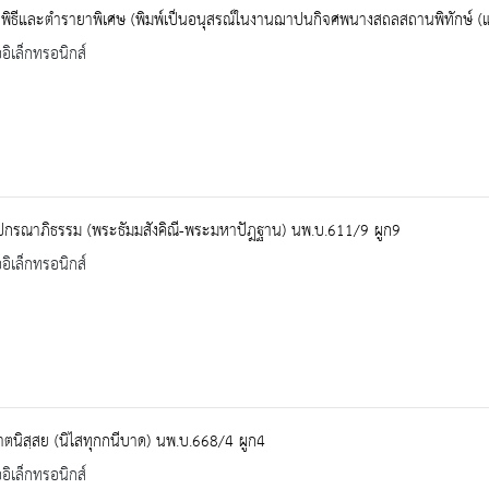
พิธีและตำรายาพิเศษ (พิมพ์เป็นอนุสรณ์ในงานฌาปนกิจศพนางสถลสถานพิทักษ์ (แ
ออิเล็กทรอนิกส์
ปกรณาภิธรรม (พระธัมมสังคิณี-พระมหาปัฎฐาน) นพ.บ.611/9 ผูก9
ออิเล็กทรอนิกส์
าตนิสฺสย (นิไสทุกกนีบาด) นพ.บ.668/4 ผูก4
ออิเล็กทรอนิกส์