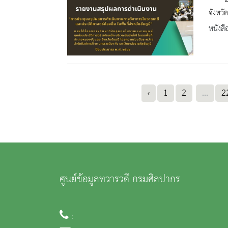
จังหวัด
หนังสื
‹
1
2
...
2
ศูนย์ข้อมูลทวารวดี กรมศิลปากร
: