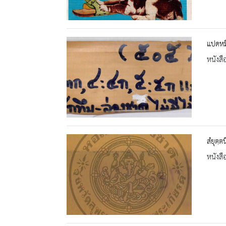
แปดหมื
หนังสื
สํยุตฺ
หนังสื