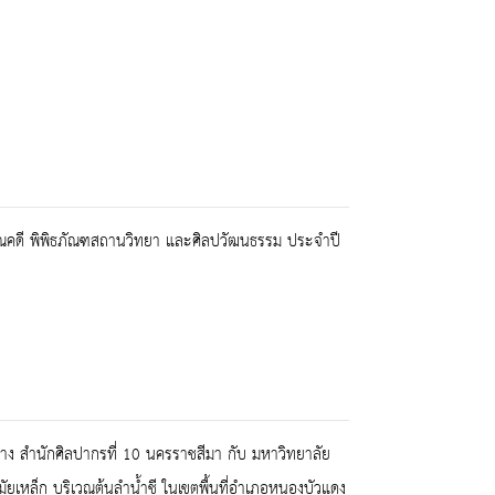
ราณคดี พิพิธภัณฑสถานวิทยา และศิลปวัฒนธรรม ประจำปี
่าง สำนักศิลปากรที่ 10 นครราชสีมา กับ มหาวิทยาลัย
ัยเหล็ก บริเวณต้นลำน้ำชี ในเขตพื้นที่อำเภอหนองบัวแดง