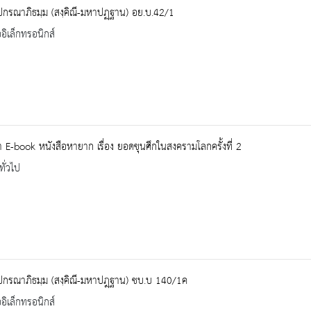
ปกรณาภิธมฺม (สงฺคิณี-มหาปฏฺฐาน) อย.บ.42/1
ออิเล็กทรอนิกส์
E-book หนังสือหายาก เรื่อง ยอดขุนศึกในสงครามโลกครั้งที่ 2
ทั่วไป
ปกรณาภิธมฺม (สงฺคิณี-มหาปฎฺฐาน) ชบ.บ 140/1ค
ออิเล็กทรอนิกส์