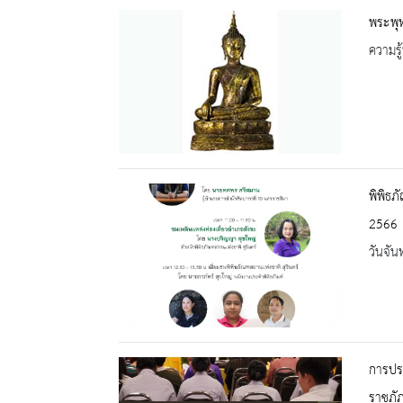
พระพุท
ความรู้
พิพิธภ
2566
วันจัน
การประ
ราชภัฏ