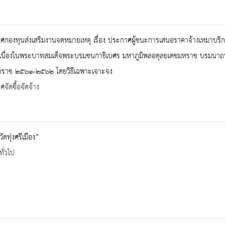
ศกองทุนส่งเสริมงานจดหมายเหตุ เรื่อง ประกาศผู้ชนะการเสนอราคาจ้างเหมาบร
ี่ยวเนื่องในพระบาทสมเด็จพระบรมชนกาธิเบศร มหาภูมิพลอดุลยเดชมหราช บรมนาถ
ักราช ๒๕๖๑-๒๕๖๒ โดยวิธีเฉพาะเจาะจง
จัดซื้อจัดจ้าง
“วัดทุ่งศรีเมือง”
ทั่วไป