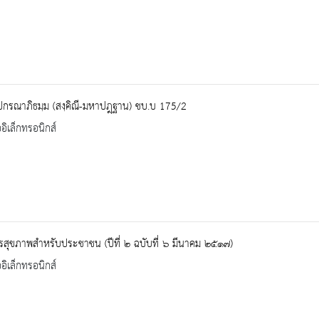
ปกรณาภิธมฺม (สงฺคิณี-มหาปฎฺฐาน) ชบ.บ 175/2
ออิเล็กทรอนิกส์
สุขภาพสำหรับประชาชน (ปีที่ ๒ ฉบับที่ ๖ มีนาคม ๒๕๑๗)
ออิเล็กทรอนิกส์