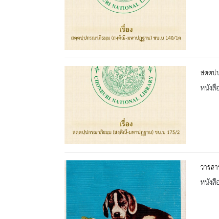
สตฺตปฺ
หนังสื
วารสาร
หนังสื