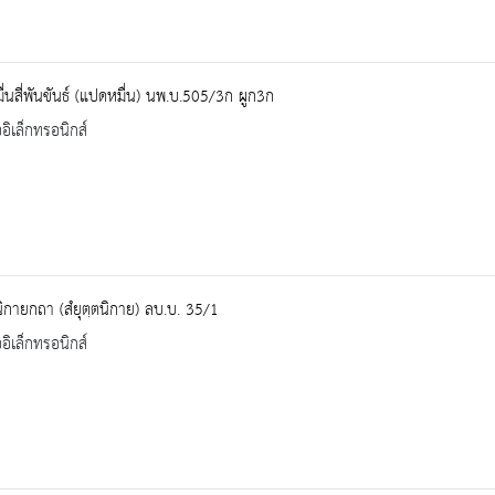
่นสี่พันขันธ์ (แปดหมื่น) นพ.บ.505/3ก ผูก3ก
ออิเล็กทรอนิกส์
ตนิกายกถา (สํยุตฺตนิกาย) ลบ.บ. 35/1
ออิเล็กทรอนิกส์