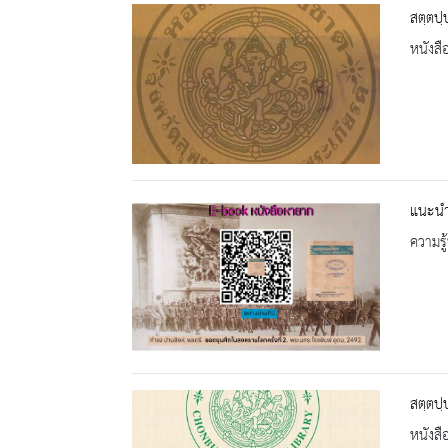
สตฺตปฺ
หนังสื
แนะนำ 
ความรู้
สตฺตปฺ
หนังสื