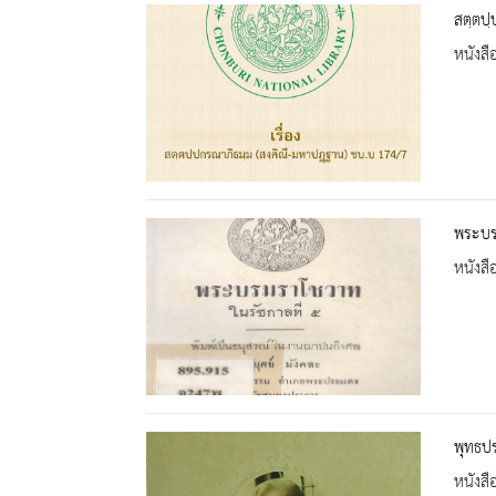
สตฺตปฺ
หนังสื
พระบร
หนังสื
พุทธปร
หนังสื