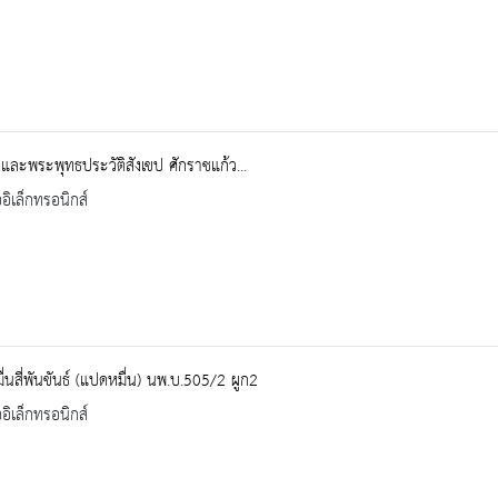
วิตและพระพุทธประวัติสังเขป ศักราชแก้ว...
ออิเล็กทรอนิกส์
่นสี่พันขันธ์ (แปดหมื่น) นพ.บ.505/2 ผูก2
ออิเล็กทรอนิกส์