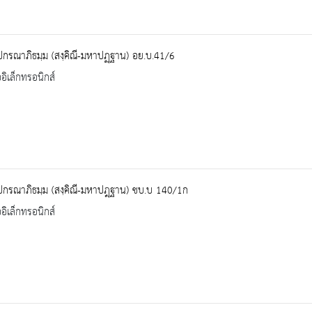
ปกรณาภิธมฺม (สงฺคิณี-มหาปฏฺฐาน) อย.บ.41/6
ออิเล็กทรอนิกส์
ปกรณาภิธมฺม (สงฺคิณี-มหาปฎฺฐาน) ชบ.บ 140/1ก
ออิเล็กทรอนิกส์