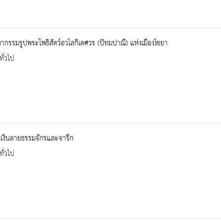
ากรรมรูปพระโพธิสัตว์อวโลกิเตศวร (ปัทมปาณี) แห่งเมืองไชยา
ทั่วไป
ญเงินลายธรรมจักรและจารึก
ทั่วไป