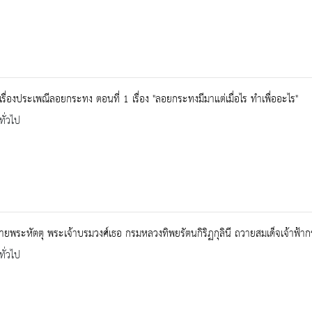
้เรื่องประเพณีลอยกระทง ตอนที่ 1 เรื่อง "ลอยกระทงมีมาแต่เมื่อไร ทำเพื่ออะไร"
ทั่วไป
 ลายพระหัตตุ พระเจ้าบรมวงศ์เธอ กรมหลวงทิพยรัตนกิริฏกุลินี ถวายสมเด็จเจ้าฟ
ทั่วไป