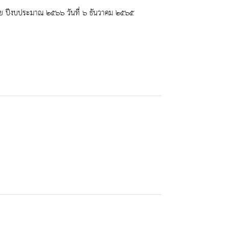
ิมาย ปีงบประมาณ ๒๕๖๖ วันที่ ๖ ธันวาคม ๒๕๖๕