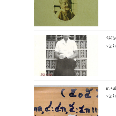
พิธีชี
หนังสื
แปดหมื
หนังสื