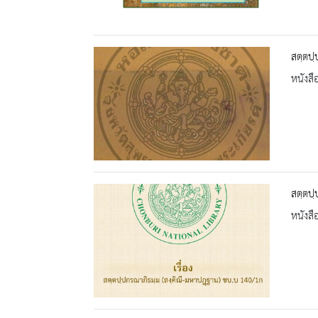
สตฺตปฺ
หนังสื
สตฺตปฺ
หนังสื