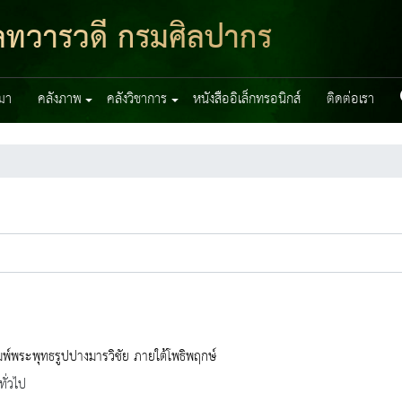
มูลทวารวดี กรมศิลปากร
มา
คลังภาพ
คลังวิชาการ
หนังสืออิเล็กทรอนิกส์
ติดต่อเรา
พ์พระพุทธรูปปางมารวิชัย ภายใต้โพธิพฤกษ์
ทั่วไป