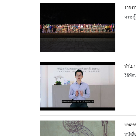
รายงาน
ความรู้
ทำไม? 
วีดิทัศน
บทลคร 
หนังสื