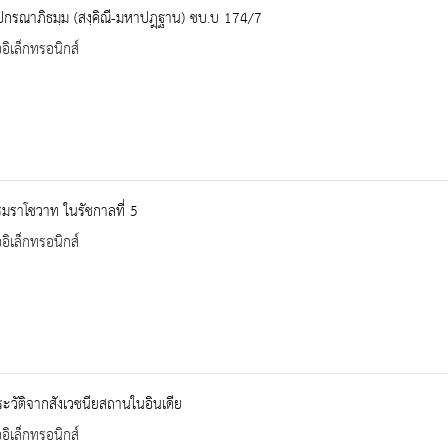
ปกรณาภิธมฺม (สงฺคิณี-มหาปฎฺฐาน) ชบ.บ 174/7
ออิเล็กทรอนิกส์
มราโชวาท ในรัชกาลที่ 5
ออิเล็กทรอนิกส์
ะวัติจากสังเวชนียสถานในอินเดีย
ออิเล็กทรอนิกส์