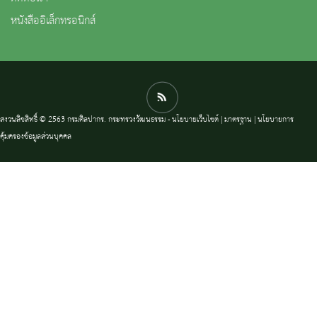
หนังสืออิเล็กทรอนิกส์
สงวนลิขสิทธิ์ © 2563 กรมศิลปากร. กระทรวงวัฒนธรรม -
นโยบายเว็บไซต์
|
มาตรฐาน
|
นโยบายการ
คุ้มครองข้อมูลส่วนบุคคล