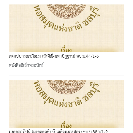
สตฺตปฺปกรณาภิธมฺม (สังคิณี-มหาปัฎฐาน) ชบ.บ.44/1-6
หนังสืออิเล็กทรอนิกส์
มงฺคลตฺถทีปนี (มงฺคลตฺถทีปนี เผด็จมงคลสูตร) ชบ.บ.88ก/1-9