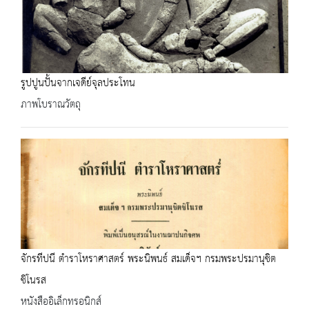
รูปปูนปั้นจากเจดีย์จุลประโทน
ภาพโบราณวัตถุ
จักรทีปนี ตำราโหราศาสตร์ พระนิพนธ์ สมเด็จฯ กรมพระปรมานุชิต
ชิโนรส
หนังสืออิเล็กทรอนิกส์