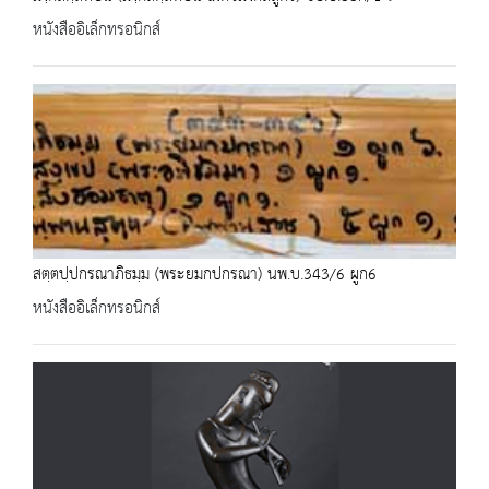
หนังสืออิเล็กทรอนิกส์
สตฺตปฺปกรณาภิธมฺม (พระยมกปกรณา) นพ.บ.343/6 ผูก6
หนังสืออิเล็กทรอนิกส์