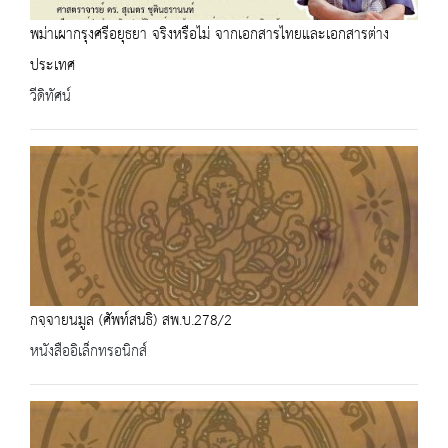
พม่าเผากรุงศรีอยุธยา จริงหรือไม่ จากเอกสารไทยและเอกสารต่าง
ประเทศ
วีดิทัศน์
กจฺจายนมูล (ศัพท์สนธิ) สพ.บ.278/2
หนังสืออิเล็กทรอนิกส์