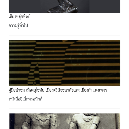
เสียงขลุ่ยทิพย์
ความรู้ทั่วไป
คู่มือนำชม เมืองสุโขทัย เมืองศรีสัชชนาลัยและเมืองกำแพงเพชร
หนังสืออิเล็กทรอนิกส์