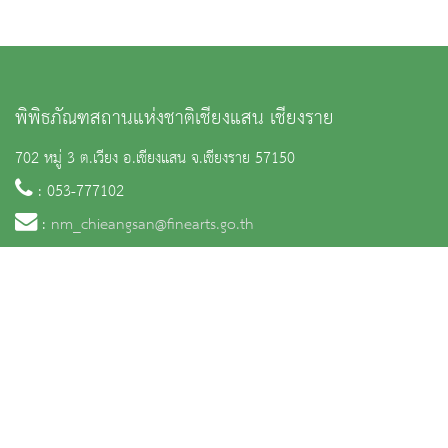
พิพิธภัณฑสถานแห่งชาติเชียงแสน เชียงราย
702 หมู่ 3 ต.เวียง อ.เชียงแสน จ.เชียงราย 57150
: 053-777102
:
nm_chieangsan@finearts.go.th
จำนวนผู้เข้าชม 8,575 คน
หน้าหลัก
ข่าวและกิจกรรม
นิทรรศการ