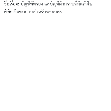
ชื่อเรื่อง:
บัญชีพัดรอง แลบัญชีผ้ากราบที่มีแล้วใน
พิพิธภัณฑสถานสำหรับพระนคร
ผู้แต่ง:
ราชบัณฑิตยสภา
ปีที่พิมพ์:
พ.ศ. ๒๔๗๑
สถานที่พิมพ์:
พระนคร
สำนักพิมพ์:
โรงพิมพ์โสภณพิพรรฒธนากร
จำนวนหน้า:
๒๖ หน้า
เนื้อหา:
"บัญชีพัดรอง แลบัญชีผ้ากราบที่มีแล้วใน
พิพิธภัณฑสถานสำหรับพระนคร" ราชบัณฑิตยสภาพิมพ์
ถวายพระภิกษุสามเณร ในคราวมาเยี่ยม หอพระ
สมุดฯ แลพิพิธภัณฑสถาน เมื่อเข้าพรรษา พ.ศ. ๒๔๗๑
เนื้อหาว่าด้วย ๑) บัญชีพัดรองที่มีในพิพิธภัณฑสถานสห