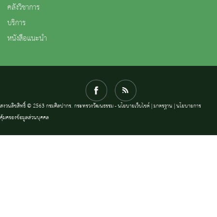
คลังวิชาการ
บริการ
หนังสือแนะนำ
สงวนลิขสิทธิ์ © 2563 กรมศิลปากร. กระทรวงวัฒนธรรม -
นโยบายเว็บไซต์
|
มาตรฐาน
|
นโยบายการ
คุ้มครองข้อมูลส่วนบุคคล