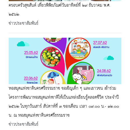
ครอบครัวสุขสันต์ เที่ยวพิพิธภัณฑ์วันอาทิตย์ที่ ๒๙ ธันวาคม พ.ศ.
๒๕๖๒
ข่าวประชาสัมพันธ์
หอสมุดแห่งชาตินครศรีธรรมราช ขอเชิญเด็ก ๆ และเยาวชน เข้าร่วม
โครงการพัฒนาหอสมุดแห่งชาติให้เป็นแหล่งเรียนรู้ตลอดชีวิต ประจำปี
๒๕๖๒ ในทุกวันเสาร์ สัปดาห์ที่ ๓ ของเดือน เวลา ๐๙.๐๐ น.- ๑๒.๐๐
น. ณ หอสมุดแห่งชาตินครศรีธรรมราช
ข่าวประชาสัมพันธ์