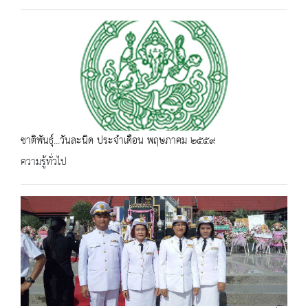
ชาติพันธุ์...วันละนิด ประจำเดือน พฤษภาคม ๒๕๕๙
ความรู้ทั่วไป