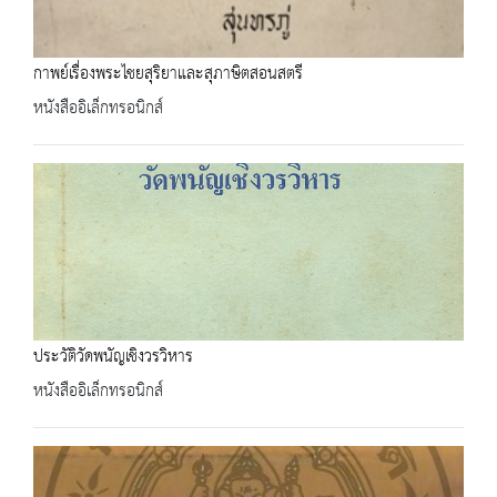
กาพย์เรื่องพระไชยสุริยาและสุภาษิตสอนสตรี
หนังสืออิเล็กทรอนิกส์
ประวัติวัดพนัญเชิงวรวิหาร
หนังสืออิเล็กทรอนิกส์