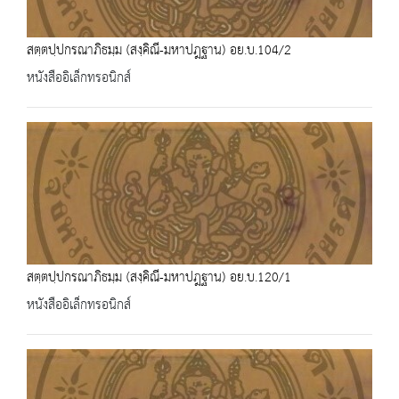
สตฺตปฺปกรณาภิธมฺม (สงฺคิณี-มหาปฎฐาน) อย.บ.104/2
หนังสืออิเล็กทรอนิกส์
สตฺตปฺปกรณาภิธมฺม (สงฺคิณี-มหาปฎฐาน) อย.บ.120/1
หนังสืออิเล็กทรอนิกส์