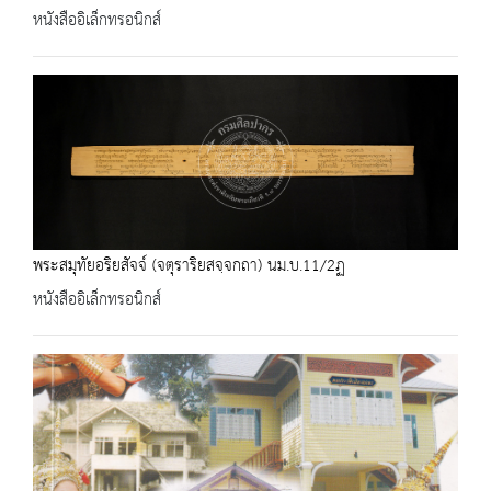
หนังสืออิเล็กทรอนิกส์
พระสมุทัยอริยสัจจ์ (จตุราริยสจฺจกถา) นม.บ.11/2ฏ
หนังสืออิเล็กทรอนิกส์