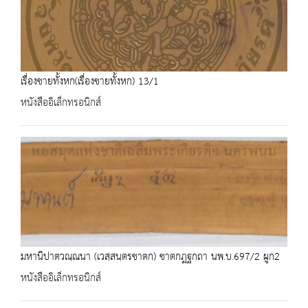
เรื่องชายทั้งหก(เรื่องชายทั้งหก) 13/1
หนังสืออิเล็กทรอนิกส์
มหานิปาตวณฺณนา (เวสฺสนฺตรชาตก) ชาตกฎฐกถา นพ.บ.697/2 ผูก2
หนังสืออิเล็กทรอนิกส์