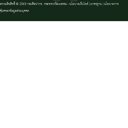
สงวนลิขสิทธิ์ © 2563 กรมศิลปากร. กระทรวงวัฒนธรรม -
นโยบายเว็บไซต์
|
มาตรฐาน
|
นโยบายการ
คุ้มครองข้อมูลส่วนบุคคล