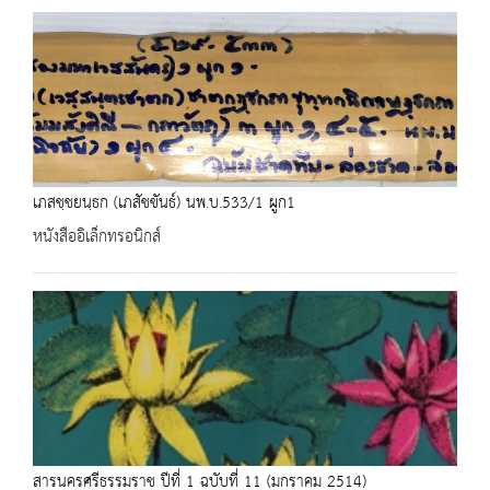
เภสชฺชยนฺธก (เภสัชขันธ์) นพ.บ.533/1 ผูก1
หนังสืออิเล็กทรอนิกส์
สารนครศรีธรรมราช ปีที่ 1 ฉบับที่ 11 (มกราคม 2514)