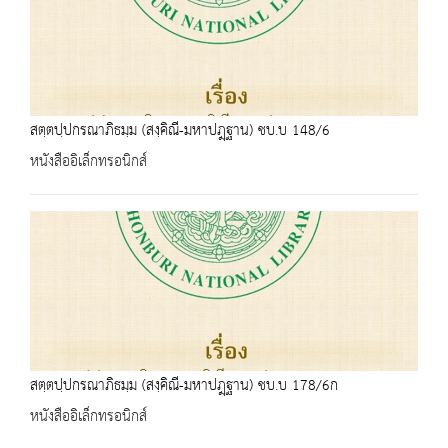
สตฺตปฺปกรณาภิธมฺม (สงฺคิณี-มหาปฎฺฐาน) ชบ.บ 148/6
หนังสืออิเล็กทรอนิกส์
สตฺตปฺปกรณาภิธมฺม (สงฺคิณี-มหาปฎฺฐาน) ชบ.บ 178/6ก
หนังสืออิเล็กทรอนิกส์