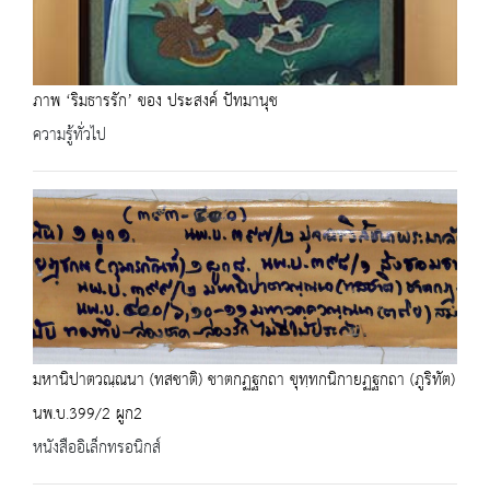
ภาพ ‘ริมธารรัก’ ของ ประสงค์ ปัทมานุช
ความรู้ทั่วไป
มหานิปาตวณฺณนา (ทสชาติ) ชาตกฏฐกถา ขุทฺทกนิกายฏฐกถา (ภูริทัต)
นพ.บ.399/2 ผูก2
หนังสืออิเล็กทรอนิกส์