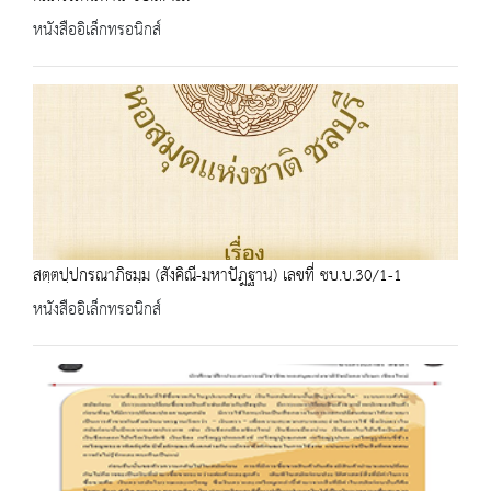
หนังสืออิเล็กทรอนิกส์
สตฺตปฺปกรณาภิธมฺม (สังคิณี-มหาปัฎฐาน) เลขที่ ชบ.บ.30/1-1
หนังสืออิเล็กทรอนิกส์