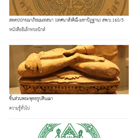
สตฺตปฺปกรณาภิธมฺมเทสนา (เทศนาสังคิณี-มหาปัฏฐาน) สพ.บ.160/5
หนังสืออิเล็กทรอนิกส์
ชิ้นส่วนพระพุทธรูปดินเผา
ความรู้ทั่วไป