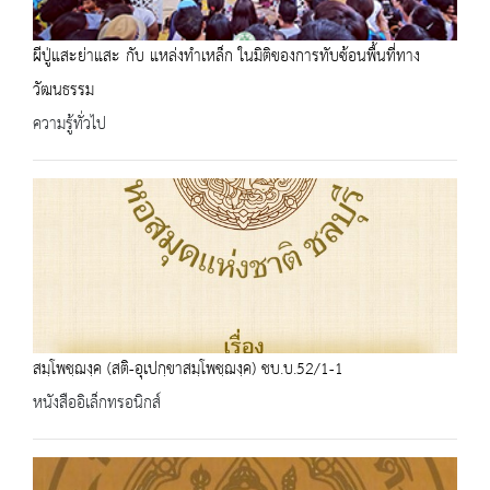
ผีปู่แสะย่าแสะ​ กับ​ แหล่งทำ​เหล็ก​ ในมิติของการทับ​ซ้อน​พื้นที่​ทาง
วัฒนธรรม
ความรู้ทั่วไป
สมฺโพชฺฌงฺค (สติ-อุเปกฺขาสมฺโพชฺฌงฺค) ชบ.บ.52/1-1
หนังสืออิเล็กทรอนิกส์