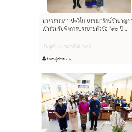
นางวรรณภา ปะวิโน บรรณารักษ์ชำนาญก
เข้าร่วมรับฟังการบรรยายหัวข้อ "๙๖ ปี
เสด็จพระราชดำเนินเลียบมณฑลพายัพ :
เรื่องเล่าจากภาพถ่าย ในวาระครบรอบ ๙๖
(วันพุธที่ 23 กุมภาพันธ์ 2565)
ปี พระบาทสมเด็จพระปกเกล้าเจ้าอยู่หัว แ
สมเด็จพระนางเจ้ารำไพพรรณี พระบรม
จำนวนผู้เข้าชม 726
ราชินี เสด็จพระราชดำเนินเลียบมณฑลพาย
พุทธศักราช ๒๔๖๙"