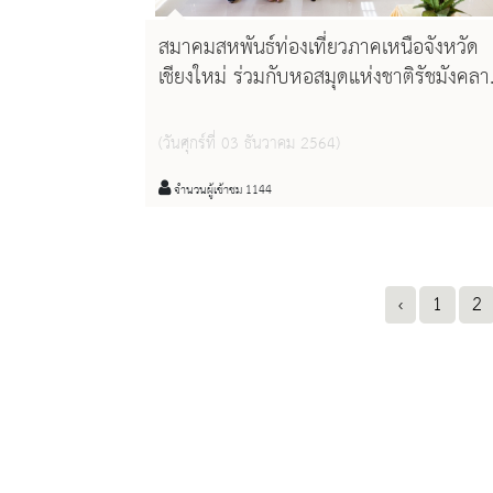
สมาคมสหพันธ์ท่องเที่ยวภาคเหนือจังหวัด
เชียงใหม่ ร่วมกับหอสมุดแห่งชาติรัชมังคลา
ภิเษก เชียงใหม่ จัดโครงการ "อบรมพัฒนา
ความรู้ด้านพุทธศิลป์ล้านนาเพื่อการนำเที่ย
(วันศุกร์ที่ 03 ธันวาคม 2564)
รุ่นที่ ๓
จำนวนผู้เข้าชม 1144
‹
1
2