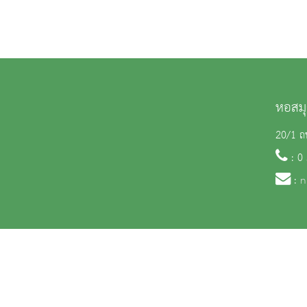
หอสมุ
20/1 ถน
: 0
:
n
สงวนลิขสิทธิ์ © 2563 กรมศิลปากร. กระทรวงวัฒนธรรม -
นโยบายเว็บไซต์
|
มาตรฐ