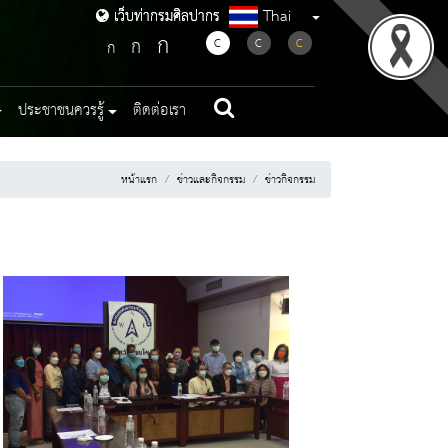
Thai
เว็บท่ากรมศิลปากร
เว็บท่ากรมศิลปากร
ก
ก
C
C
C
ก
ประชาชนควรรู้
ติดต่อเรา
หน้าแรก
ข่าวและกิจกรรม
ข่าวกิจกรรม