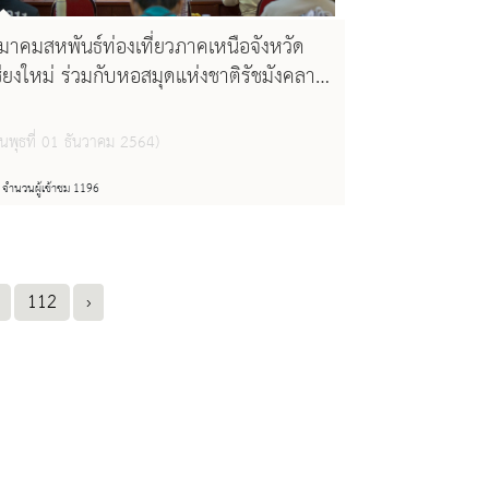
มาคมสหพันธ์ท่องเที่ยวภาคเหนือจังหวัด
ชียงใหม่ ร่วมกับหอสมุดแห่งชาติรัชมังคลา
ิเษก เชียงใหม่ จัดโครงการ "อบรมพัฒนา
วามรู้ด้านพุทธศิลป์ล้านนาเพื่อการนำเที่ยว
ันพุธที่ 01 ธันวาคม 2564)
่นที่ ๒
จำนวนผู้เข้าชม 1196
112
›