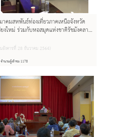
มาคมสหพันธ์ท่องเที่ยวภาคเหนือจังหวัด
ชียงใหม่ ร่วมกับหอสมุดแห่งชาติรัชมังคลา
ิเษก เชียงใหม่ จัดประชุมใหญ่สามัญประจำ
ี ๒๕๖๔ และกิจกรรม "เสวนารังสรรค์" หัว
ันอังคารที่ 28 ธันวาคม 2564)
้อพระญามังรายหลวง : ชีวิตและผลาน
จำนวนผู้เข้าชม 1178