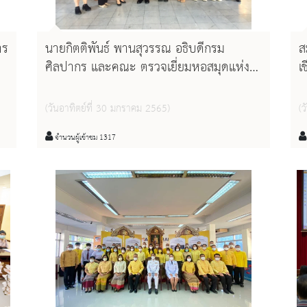
าร
นายกิตติพันธ์ พานสุวรรณ อธิบดีกรม
ส
ศิลปากร และคณะ ตรวจเยี่ยมหอสมุดแห่ง
เ
ชาติรัชมังคลาภิเษก เชียงใหม่ และประชุม
ภ
ติดตามผลการดำเนินงานของหน่วยงานใน
ป
(วันอาทิตย์ที่ 30 มกราคม 2565)
(ว
ละ
สังกัดสำนักศิลปากรที่ ๗ เชียงใหม่
ข
จำนวนผู้เข้าชม 1317
ัพ