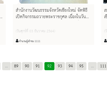
สำนักงานวัฒนธรรมจังหวัดเชียงใหม่ จัดพิธี
ส
เปิดกิจกรรมถวายพระราชกุศล เนื่องในวัน
เ
คล้ายวันพระราชสมภพพระบาทสมเด็จ
ภ
ว
พระบรมชนกาธิเบศร มหาภูมิพลอดุลยเดช
ค
(วันศุกร์ที่ 03 ธันวาคม 2564)
(ว
มหาราช บรมนาถบพิตร ประจำ
รุ
ปีงบประมาณ ๒๕๖๕
จำนวนผู้เข้าชม 1111
...
89
90
91
92
93
94
95
...
111