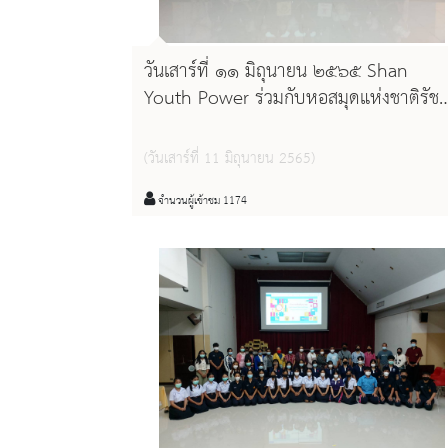
วันเสาร์ที่ ๑๑ มิถุนายน ๒๕๖๕ Shan
Youth Power ร่วมกับหอสมุดแห่งชาติรัชม
คลาภิเษก เชียงใหม่ จัดกิจกรรมแนะนำ
โครงการ ทุนการศึกษาเพื่อลูกหลานแรงงาน
(วันเสาร์ที่ 11 มิถุนายน 2565)
และเด็กไร้สัญชาติ
จำนวนผู้เข้าชม 1174