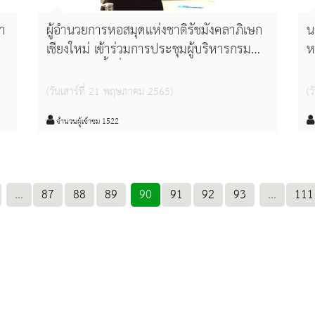
า
ผู้อำนวยการหอสมุดแห่งชาติรัชมังคลาภิเษก
น
เชียงใหม่ เข้าร่วมการประชุมผู้บริหารกรม
ห
ศิลปากร ครั้งที่ ๗ / งป.๒๕๖๕
ช
ห
(วันเสาร์ที่ 21 พฤษภาคม 2565)
(
จำนวนผู้เข้าชม 1522
...
87
88
89
90
91
92
93
...
111