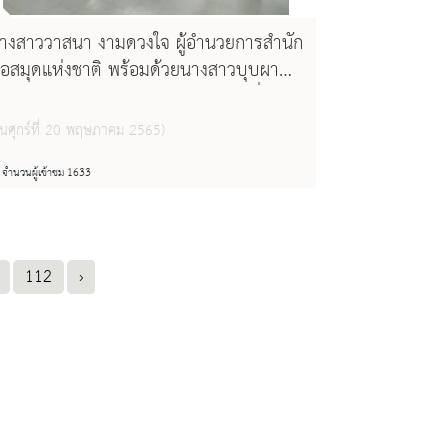
างสาววาสนา งามดวงใจ ผู้อำนวยการสำนัก
อสมุดแห่งชาติ พร้อมด้วยนางสาวบุบผา
ูชาติ บรรณารักษ์ชำนาญการพิเศษ เยี่ยมชม
อสมุดแห่งชาติรัชมังคลาภิเษก เชียงใหม่
วันศุกร์ที่ 20 พฤษภาคม 2565)
จำนวนผู้เข้าชม 1633
112
›