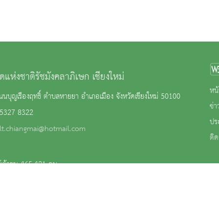
ดแห่งชาติรัชมังคลาภิเษก เชียงใหม่
หน้
นบุญเรืองฤทธิ์ ตำบลหายยา อำเภอเมือง จังหวัดเชียงใหม่ 50100
ข่
 5327 8322
ปร
lt.chiangmai@hotmail.com
ติด
้เข้าชม 465,421 คน
าน
|
นโยบายการคุ้มครองข้อมูลส่วนบุคคล