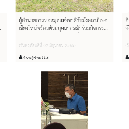
ผู้อำนวยการหอสมุดแห่งชาติรัชมังคลาภิเษก
ก
ัง
เชียงใหม่พร้อมด้วยบุคลากรเข้าร่วมกิจกรรม
จ
จิตอาสาเฉลิมพระเกียรติสมเด็จพระนางเจ้าสุ
พ
ทิดา พัชรสุธาพิมลลักษณ พระบรมราชินี
(วันพฤหัสบดีที่ 02 มิถุนายน 2565)
(
เนื่องในโอกาสวันเฉลิมพระชนมพรรษา ๔๔
พรรษา ๓ มิถุนายน ๒๕๖๕
จำนวนผู้เข้าชม 1116