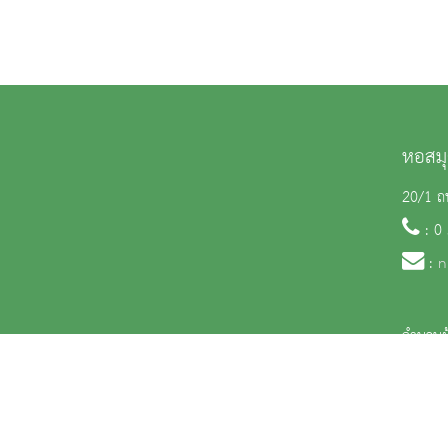
หอสมุ
20/1 ถน
: 0
:
n
จำนวนผู
สงวนลิขสิทธิ์ © 2563 กรมศิลปากร. กระทรวงวัฒนธรรม -
นโยบายเว็บไซต์
|
มาตรฐ