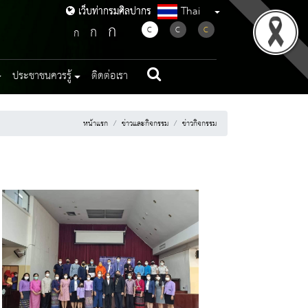
Thai
เว็บท่ากรมศิลปากร
เว็บท่ากรมศิลปากร
ก
ก
C
C
C
ก
ประชาชนควรรู้
ติดต่อเรา
หน้าแรก
ข่าวและกิจกรรม
ข่าวกิจกรรม