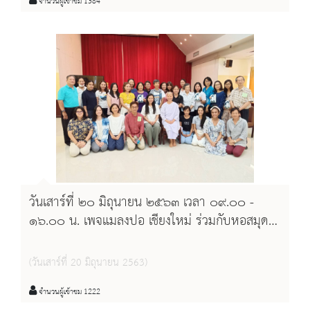
จำนวนผู้เข้าชม 1384
วันเสาร์ที่ ๒๐ มิถุนายน ๒๕๖๓ เวลา ๐๙.๐๐ -
๑๖.๐๐ น. เพจแมลงปอ เชียงใหม่ ร่วมกับหอสมุด
แห่งชาติรัชมังคลาภิเษกเชียงใหม่ กลุ่มอารียา
เชียงใหม่ และเพจห้องยกใจ ร่วมจัดงาน Talk เปิด
(วันเสาร์ที่ 20 มิถุนายน 2563)
ปัญญา และ workshop "ค้นหารักแท้.... ด้วยใจตื่น
รู้ภายใน"
จำนวนผู้เข้าชม 1222