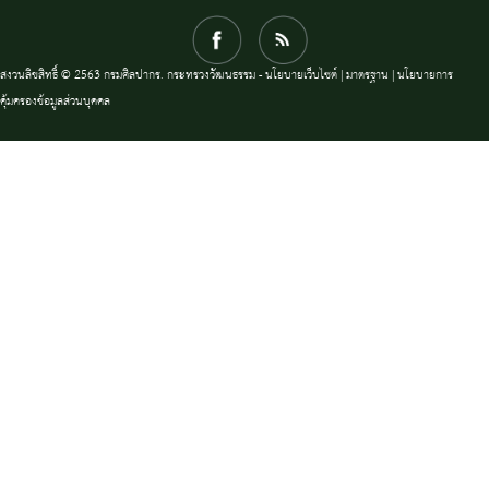
สงวนลิขสิทธิ์ © 2563 กรมศิลปากร. กระทรวงวัฒนธรรม -
นโยบายเว็บไซต์
|
มาตรฐาน
|
นโยบายการ
คุ้มครองข้อมูลส่วนบุคคล