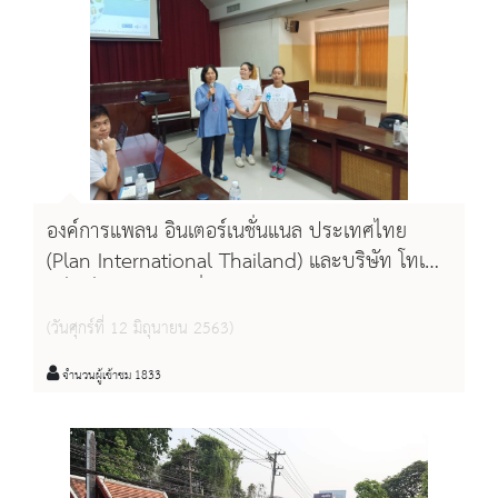
องค์การแพลน อินเตอร์เนชั่นแนล ประเทศไทย
(Plan International Thailand) และบริษัท โทเทิ่ล
แอ็คเซ็ส คอมมูนิเคชั่น จำกัด (มหาชน) ร่วมกับหอ
สมุดแห่งชาติรัชมังคลาภิเษก เชียงใหม่ ร่วมกัน
(วันศุกร์ที่ 12 มิถุนายน 2563)
ดำเนินงานโครงการรู้เท่าทัน เฝ้าระวังความรุนแรง
ในโลกออนไลน์
จำนวนผู้เข้าชม 1833