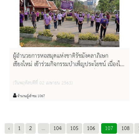
ผู้อำนวยการหอสมุดแห่งชาติรัชมังคลาภิเษก
เชียงใหม่ เข้าร่วมกิจกรรมบำเพ็ญประโยชน์ เนื่องใน
โอกาสวันคล้ายวันพระราชสมภพสมเด็จพระกนิษฐา
ธิราชเจ้า กรมสมเด็จพระเทพรัตนราชสุดาฯ สยาม
(วันพฤหัสบดีที่ 02 เมษายน 2563)
บรมราชกุมารี และวันอนุรักษ์มรดกไทย
จำนวนผู้เข้าชม 1067
‹
1
2
...
104
105
106
107
108