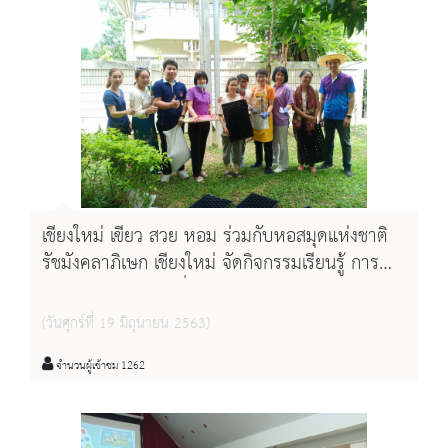
เชียงใหม่ เขียว สวย หอม ร่วมกับหอสมุดแห่งชาติ
รัชมังคลาภิเษก เชียงใหม่ จัดกิจกรรมเรียนรู้ การ
ปลูกพืชผักสวนครัวที่ปลอดภัยต่อสุขภาพ "แปลง
ปลูก ปัน"
(วันศุกร์ที่ 19 มิถุนายน 2563)
จำนวนผู้เข้าชม 1262