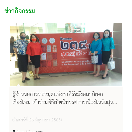
ข่าวกิจกรรม
ผู้อำนวยการหอสมุดแห่งชาติรัชมังคลาภิเษก
เชียงใหม่ เข้าร่วมพิธีเปิดนิทรรศการเนื่องในวันสุนทร
ภู่ ประจำปี พ.ศ. ๒๕๖๓ "๒๓๔ ปี สุนทรภู่ กวี ๔
แผ่นดิน"
(วันศุกร์ที่ 26 มิถุนายน 2563)