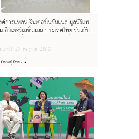
งค์การแพลน อินเตอร์เนชั่นแนล มูลนิธิแพ
น อินเตอร์เนชั่นแนล ประเทศไทย ร่วมกับ
ริษัท โทเทิ่ลแอ็คเซ็ส คอมมูนิเคชั่น จำกัด
มหาชน) และสำนักข่าวเด็กและเยาวชน
วันเสาร์ที่ 18 กรกฎาคม 2563)
ังหวัดพะเยา ได้ร่วมดำเนินงาน โครงการรู้
ท่าทัน เฝ้าระวังความรุนแรงในโลกออนไลน์
จำนวนผู้เข้าชม 704
ึ่งมีวัตถุประสงค์ในการส่งเสริมให้เด็กและ
ยาวชนมีภูมิคุ้นกันสำหรับการใช้ชีวิตในโลก
อนไลน์