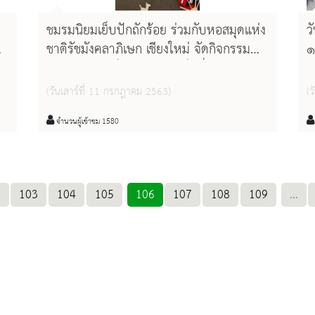
ชมรมนิยมเย็บปักถักร้อย ร่วมกับหอสมุดแห่ง
ว
ชาติรัชมังคลาภิเษก เชียงใหม่ จัดกิจกรรม
๑
การสานตอกเป็นดอกไม้ ใช้เป็นปิ่นปักผม
ห
ภ
(วันเสาร์ที่ 11 กรกฎาคม 2563)
(
ส
เ
จำนวนผู้เข้าชม 1580
.
103
104
105
106
107
108
109
...