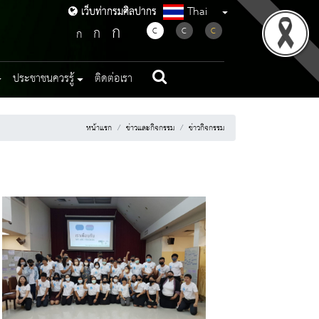
Thai
เว็บท่ากรมศิลปากร
เว็บท่ากรมศิลปากร
ก
ก
C
C
C
ก
ประชาชนควรรู้
ติดต่อเรา
หน้าแรก
ข่าวและกิจกรรม
ข่าวกิจกรรม