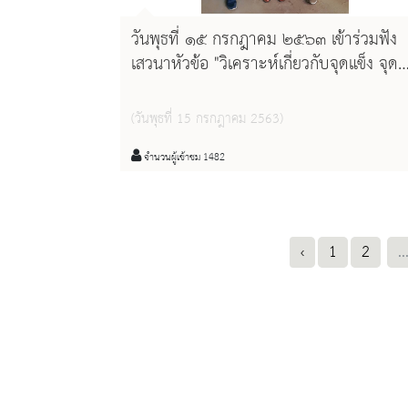
วันพุธที่ ๑๕ กรกฎาคม ๒๕๖๓ เข้าร่วมฟัง
เสวนาหัวข้อ "วิเคราะห์เกี่ยวกับจุดแข็ง จุด
อ่อน โอกาสและอุปสรรคของชุมชนและ
สหกรณ์"
(วันพุธที่ 15 กรกฎาคม 2563)
จำนวนผู้เข้าชม 1482
‹
1
2
..