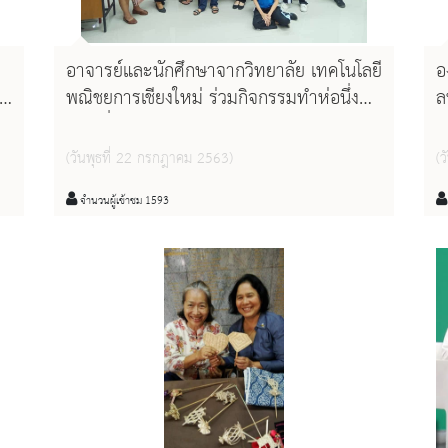
อาจารย์และนักศึกษาจากวิทยาลัย เทคโนโลยี
อ
าพ
พณิชยการเชียงใหม่ ร่วมกิจกรรมทำห่อนึ่งปลี
ล
และเยี่ยมชม ห้องบริการ หอสมุดแห่งชาติรัช
บ
มังคลาภิเษก เชียงใหม่
(
(วันพุธที่ 22 กรกฎาคม 2563)
(
จ
เ
จำนวนผู้เข้าชม 1593
ซ
เ
อ