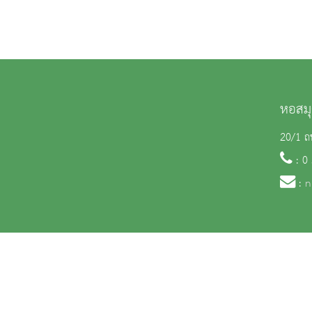
หอสมุ
20/1 ถน
: 0
:
n
สงวนลิขสิทธิ์ © 2563 กรมศิลปากร. กระทรวงวัฒนธรรม -
นโยบายเว็บไซต์
|
มาตรฐ