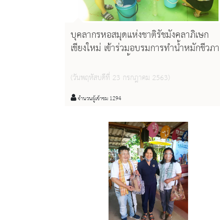
บุคลากรหอสมุดแห่งชาติรัชมังคลาภิเษก
เชียงใหม่ เข้าร่วมอบรมการทำน้ำหมักชีวภ
(EM หอม) และน้ำยาอเนกประสงค์ชีวภาพ
เพื่อทำความสะอาดห้องน้ำ และน้ำยาล้าง
(วันพฤหัสบดีที่ 23 กรกฎาคม 2563)
จาน ใช้ในหอสมุดแห่งชาติรัชมังคลาภิเษก
เชียงใหม่
จำนวนผู้เข้าชม 1294