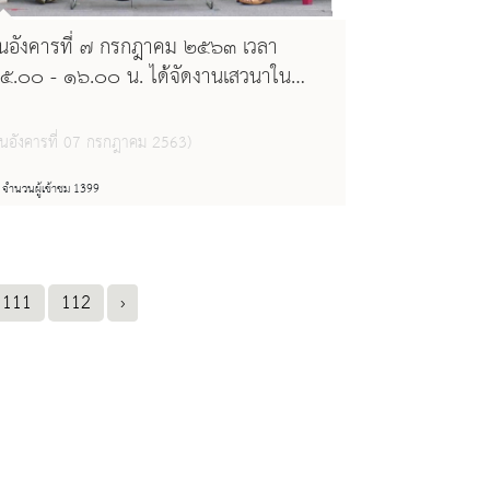
ันอังคารที่ ๗ กรกฎาคม ๒๕๖๓ เวลา
๕.๐๐ - ๑๖.๐๐ น. ได้จัดงานเสวนาใน
ัวข้อ “รู้จักหอสมุดแห่งชาติ (เชียงใหม่) :
าพรวมการอ่านของชาวเชียงใหม่ และ
วันอังคารที่ 07 กรกฎาคม 2563)
ถานการณ์ในอนาคต” ในกิจกรรมในงาน
ชียงใหม่บุ๊คแฟร์ ครั้งที่ ๕
จำนวนผู้เข้าชม 1399
111
112
›